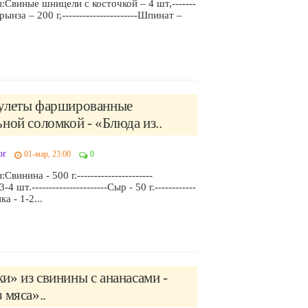
Свиные шницели с косточкой – 4 шт,-------
-Брынза – 200 г,----------------------Шпинат –
улеты фаршированные
ной соломкой - «Блюда из..
or
01-мар, 23:00
0
винина - 500 г.----------------------
4 шт.----------------------Сыр - 50 г.------------
ка - 1-2...
» из свинины с ананасами -
 мяса»..