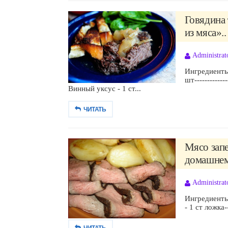
Говядина 
из мяса»..
Administrat
Ингредиенты:Г
шт-------------
Винный уксус - 1 ст...
ЧИТАТЬ
Мясо зап
домашнему
Administrat
Ингредиенты:М
- 1 ст ложка---
ЧИТАТЬ