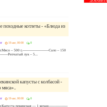
ДОБАВИТ
БАННЕР
е походные котлеты - «Блюда из
or
19-авг, 00:00
0
ясо – 500 г,----------------------Сало – 150
---------Репчатый лук – 5...
пекинской капусты с колбасой -
 мяса»..
or
19-авг, 00:00
0
Капуста пекинская — 1 кочан----------------