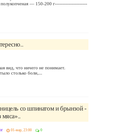
 полукопченая — 150-200 г---------------------
тересно..
ая вид, что ничего не понимает.
ыло столько боли,...
ницель со шпинатом и брынзой -
 мяса»..
or
01-мар, 23:00
0