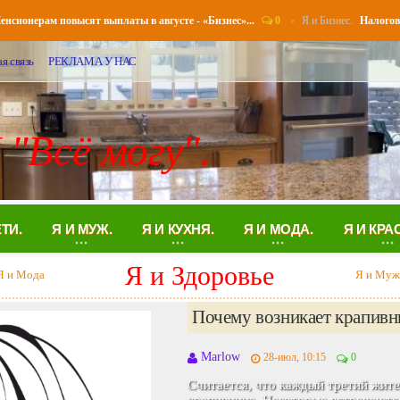
0
Я и Бизнес.
ерам повысят выплаты в августе - «Бизнес»...
Налоговые уве
я связь
РЕКЛАМА У НАС
 "Всё могу".
ЕТИ.
Я И МУЖ.
Я И КУХНЯ.
Я И МОДА.
Я И КРА
Я и Муж
и Здоровье
Я и Кухн
Жизнь без секса - Семья..
Аглая
03-май, 00:00
0
Люде - 27, она работает в маркетин