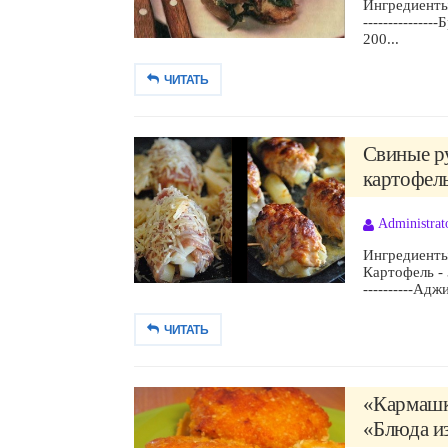
Ингредиенты:
--------------
200...
ЧИТАТЬ
Свиные р
картофель
Administrat
Ингредиенты:С
Картофель - 3-
----------Аджи
ЧИТАТЬ
«Кармашки
«Блюда из