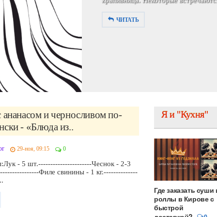
симпатичной девушкой. В 29-летнем
ЧИТАТЬ
 ананасом и черносливом по-
Я и "Кухня"
ски - «Блюда из..
or
29-ноя, 09:15
0
ук - 5 шт.----------------------Чеснок - 2-3
----------------Филе свинины - 1 кг.--------------
..
Где заказать суши 
роллы в Кирове с
быстрой
доставкой?
0