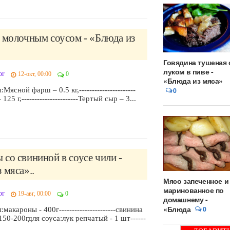
 молочным соусом - «Блюда из
Говядина тушеная 
луком в пиве -
or
12-окт, 00:00
0
«Блюда из мяса»
ясной фарш – 0.5 кг,----------------------
0
25 г,----------------------Тертый сыр – 3...
со свининой в соусе чили -
 мяса»..
Мясо запеченное и
маринованное по
or
19-авг, 00:00
0
домашнему -
«Блюда
0
акароны - 400г----------------------свинина
 150-200гдля соуса:лук репчатый - 1 шт------