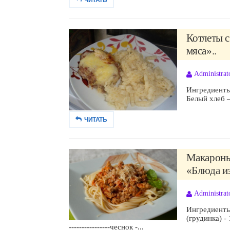
Котлеты с
мяса»..
Administrat
Ингредиенты:М
Белый хлеб – 1
ЧИТАТЬ
Макароны 
«Блюда из
Administrat
Ингредиенты:м
(грудинка) -
----------------чеснок -...