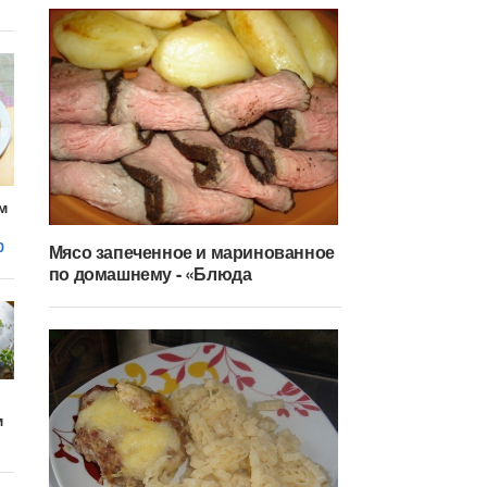
м
0
Мясо запеченное и маринованное
по домашнему - «Блюда
м