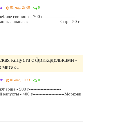
or
01-мар, 23:00
0
иле свинины - 700 г----------------------
ные ананасы----------------------Сыр - 50 г--
кая капуста с фрикадельками -
 мяса»..
or
01-мар, 10:33
0
арша - 500 г----------------------
капусты - 400 г----------------------Моркови