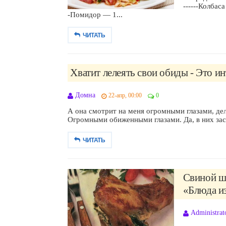
------Колбаса
-Помидор — 1...
ЧИТАТЬ
Хватит лелеять свои обиды - Это ин
Домна
22-апр, 00:00
0
А она смотрит на меня огромными глазами, дел
Огромными обиженными глазами. Да, в них заст
ЧИТАТЬ
Свиной ш
«Блюда из
Administrat