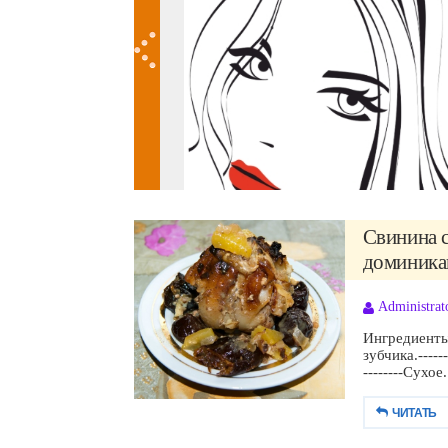
Свинина с
доминикан
Administrat
Ингредиенты:Л
зубчика.------
--------Сухое.
ЧИТАТЬ