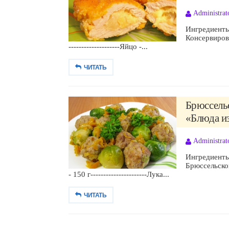
Administrat
Ингредиенты:Ф
Консервирован
--------------------Яйцо -...
ЧИТАТЬ
Брюссельс
«Блюда из
Administrat
Ингредиенты:Ф
Брюссельской 
- 150 г----------------------Лука...
ЧИТАТЬ