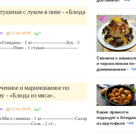
тушеная с луком в пиве - «Блюда
or
12-окт, 00:00
0
овядина - 1 кг----------------------Лук - 3
---------Пиво - 1 стакан----------------------
Свинина с ананасо
и черносливом по-
доминикански -
еченное и маринованное по
 - «Блюда из мяса»..
or
12-окт, 00:00
0
Какие пряности
подходят к блюда
ясо свинина - 1 кг----------------------Сахар
из картофеля
0
-------------------Соль - 2 ст...