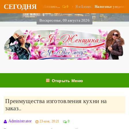
СЕГОДНЯ
0
Я и Бизнес.
 в августе - «Бизнес»...
Налоговые уведомления и налогов
Воскресенье, 09 августа 2026
Открыть Меню
Преимущества изготовления кухни на
заказ..
Administrator
23-ноя, 20:21
0