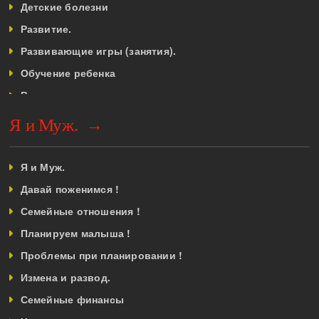
Детские болезни
Развитие.
Развивающие игры (занятия).
Обучение ребенка
Воспитание.
Ребенок до года.
Я и Муж. →
Ребёнок от 1 года до 3 лет.
Ребёнок от 3 до 7 лет.
Я и Муж.
Дети старше 7 лет
Давай поженимся !
Подростковый возраст
Семейные отношения !
Школа.
Планируем малыша !
Советы родителям.
Проблемы при планировании !
Усыновление
Измена и развод.
Я и Дом.
Семейные финансы