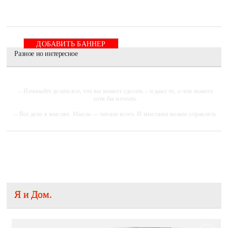
ДОБАВИТЬ БАННЕР
Разное но интересное
-- Начинайте делать все, что вы можете сделать – и даже то, о чем можете
хотя бы мечтать.
-- Все дело в мыслях. Мысль — начало всего. И мыслями можно управлять.
И поэтому главное дело совершенствования: работать над мыслями.
-- Идите уверенно по направлению к мечте. Живите той жизнью, которую вы
сами себе придумали.
-- Самое большое богатство — это ум. Самая большая нищета — глупость.
Из всех страхов самый пугающий — самолюбование.
-- Лучшее, что можно сделать с хорошим советом, это пропустить его мимо
ушей. Он никогда не бывает полезен никому, кроме того, кто его дал.
Я и Дом.
-- Люблю давать советы и очень не люблю, когда их дают мне.