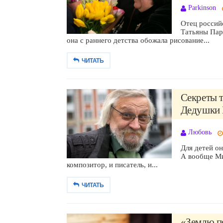
Parkinson
Отец россий
Татьяны Пар
она с раннего детства обожала рисование...
ЧИТАТЬ
Секреты 
Дедушки М
Любовь
Для детей о
А вообще Ми
композитор, и писатель, и...
ЧИТАТЬ
«Землю по