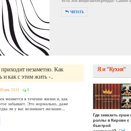
есть эти вещи-антитренды? Самое вр
ЧИТАТЬ
приходит незаметно. Как
Я и "Кухня"
 и как с этим жить -..
20-дек, 13:11
0
к меняется в течение жизни и, как
гое забывает. Это нормально, даже
два ли у вас возникнет желание...
Где заказать суши 
роллы в Кирове с
быстрой
доставкой?
0