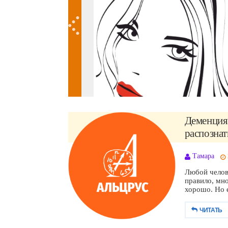
Деменция 
распознать
Тамара
Любой челове
правило, мно
хорошо. Но е
ЧИТАТЬ