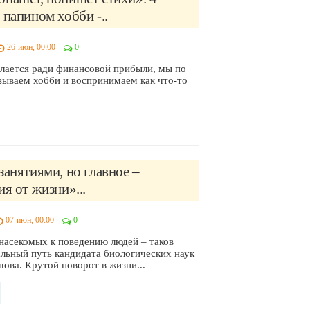
 папином хобби -..
26-июн, 00:00
0
елается ради финансовой прибыли, мы по
зываем хобби и воспринимаем как что-то
занятиями, но главное –
ия от жизни»...
07-июн, 00:00
0
 насекомых к поведению людей – таков
льный путь кандидата биологических наук
ова. Крутой поворот в жизни...