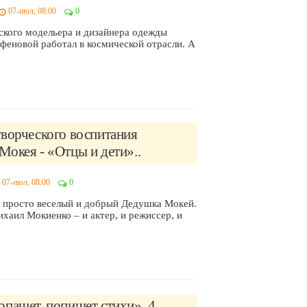
07-июл, 08:00
0
ского модельера и дизайнера одежды
феновой работал в космической отрасли. А
творческого воспитания
окея - «Отцы и дети»..
07-июл, 08:00
0
н просто веселый и добрый Дедушка Мокей.
хаил Мокиенко – и актер, и режиссер, и
пашет, попишет стихи». 4