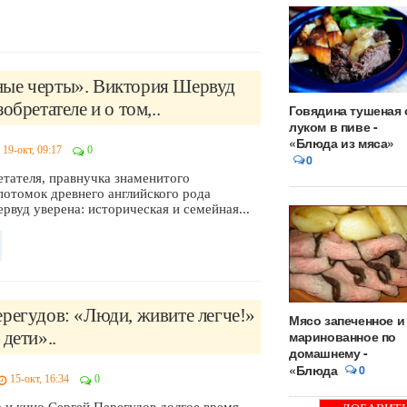
ые черты». Виктория Шервуд
обретателе и о том,..
Говядина тушеная 
луком в пиве -
«Блюда из мяса»
19-окт, 09:17
0
0
етателя, правнучка знаменитого
потомок древнего английского рода
вуд уверена: историческая и семейная...
регудов: «Люди, живите легче!»
Мясо запеченное и
 дети»..
маринованное по
домашнему -
«Блюда
0
15-окт, 16:34
0
 и кино Сергей Перегудов долгое время