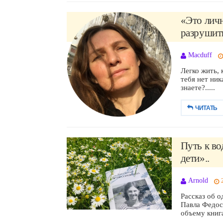
«Это личн
разрушить
Macduff
Легко жить, 
тебя нет ник
знаете?.....
ЧИТАТЬ
Путь к во
дети»..
Arnold
Рассказ об о
Павла Федос
объему книга