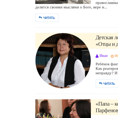
православны
делится своими мыслями о Боге, вере и...
ЧИТАТЬ
Детская 
«Отцы и д
Иван
08
Ребёнок фан
Как реагиров
неправду? И 
ЧИТАТЬ
«Папа – к
Парфенова