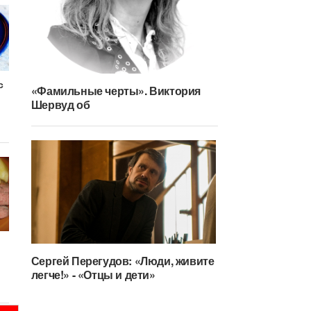
с
«Фамильные черты». Виктория
Шервуд об
Сергей Перегудов: «Люди, живите
легче!» - «Отцы и дети»