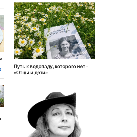
м
Путь к водопаду, которого нет -
0
«Отцы и дети»
м