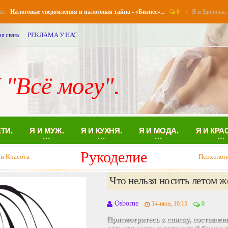
0
Я и Здоровье.
алоговые уведомления и налоговая тайна - «Бизнес»...
Поче
я связь
РЕКЛАМА У НАС
 "Всё могу".
ЕТИ.
Я И МУЖ.
Я И КУХНЯ.
Я И МОДА.
Я И КРА
Рукоделие
 и Красота
Психолог
Что нельзя носить летом же
Osborne
14-июн, 10:15
0
Присмотритесь к списку, составлен