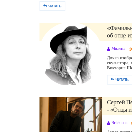
ЧИТАТЬ
«Фамильн
об отце-из
Милена
Дочка изобр
скульптора, 
Виктория Шер
ЧИТАТЬ
Сергей Пе
- «Отцы и
Brickman
Актер театра