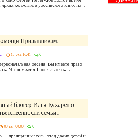
ДОБАВИТ
ярких холостяков российского кино, но...
БАННЕР
омощи Призывникам..
or
15-сен, 16:41
0
первоначальная беседа. Вы имеете право
быть. Мы поможем Вам выяснить,...
вный блогер Илья Кухарев о
тветственности семьи..
08-авг, 00:00
0
в — предприниматель, отец двоих детей и