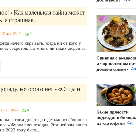
ое!» Как маленькая тайна может
, а страшная..
12-дек, 23:00
0
когда нечего скрывать, когда ни от кого у
аких секретов. Но много ли таких людей вы
Свинина с ананасо
и черносливом по-
доминикански -
допаду, которого нет - «Отцы и
21-окт, 20:40
0
Какие пряности
подходят к блюда
дном летнем дне отца с детьми из сборника
из картофеля
0
ова «Журнал пешехода». Эта небольшая по
 в 2023 году была...