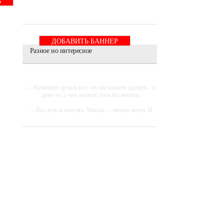
Ь
ДОБАВИТЬ БАННЕР
Разное но интересное
-- Начинайте делать все, что вы можете сделать – и
даже то, о чем можете хотя бы мечтать.
-- Все дело в мыслях. Мысль — начало всего. И
мыслями можно управлять. И поэтому главное
дело совершенствования: работать над мыслями.
-- Идите уверенно по направлению к мечте.
Живите той жизнью, которую вы сами себе
придумали.
-- Самое большое богатство — это ум. Самая
большая нищета — глупость. Из всех страхов
самый пугающий — самолюбование.
-- Лучшее, что можно сделать с хорошим советом,
это пропустить его мимо ушей. Он никогда не
бывает полезен никому, кроме того, кто его дал.