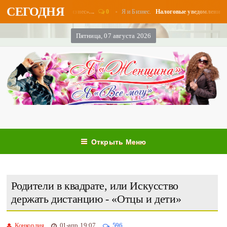
СЕГОДНЯ
0
Я и Бизнес.
аты в августе - «Бизнес»...
Налоговые уведомления и нало
Пятница, 07 августа 2026
Открыть Меню
Родители в квадрате, или Искусство
держать дистанцию - «Отцы и дети»
Конкордия
01-апр, 19:07
596