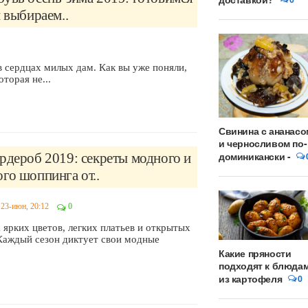
и выбираем..
в сердцах милых дам. Как вы уже поняли,
торая не...
Свинина с ананасо
и черносливом по-
доминикански -
рдероб 2019: секреты модного и
го шоппинга от..
23-июн, 20:12
0
ярких цветов, легких платьев и открытых
Каждый сезон диктует свои модные
Какие пряности
подходят к блюда
из картофеля
0