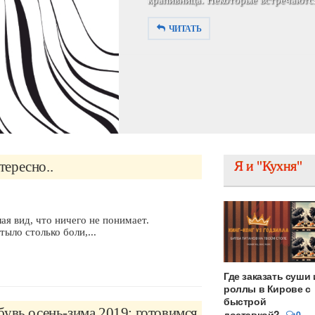
симпатичной девушкой. В 29-летнем
ЧИТАТЬ
тересно..
Я и "Кухня"
ая вид, что ничего не понимает.
ыло столько боли,...
Где заказать суши 
роллы в Кирове с
быстрой
увь осень-зима 2019: готовимся
доставкой?
0