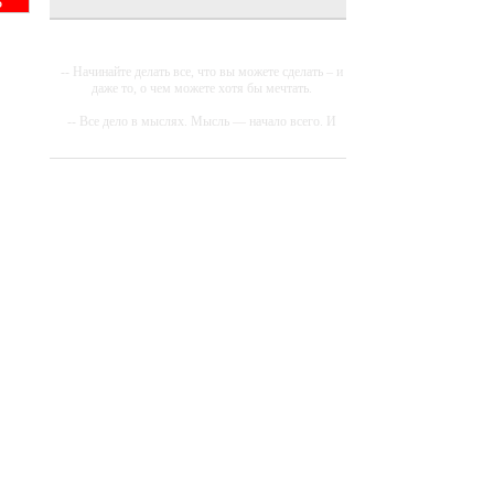
Ь
-- Начинайте делать все, что вы можете сделать – и
даже то, о чем можете хотя бы мечтать.
-- Все дело в мыслях. Мысль — начало всего. И
мыслями можно управлять. И поэтому главное
дело совершенствования: работать над мыслями.
-- Идите уверенно по направлению к мечте.
Живите той жизнью, которую вы сами себе
придумали.
-- Самое большое богатство — это ум. Самая
большая нищета — глупость. Из всех страхов
самый пугающий — самолюбование.
-- Лучшее, что можно сделать с хорошим советом,
это пропустить его мимо ушей. Он никогда не
бывает полезен никому, кроме того, кто его дал.
-- Люблю давать советы и очень не люблю, когда
их дают мне.