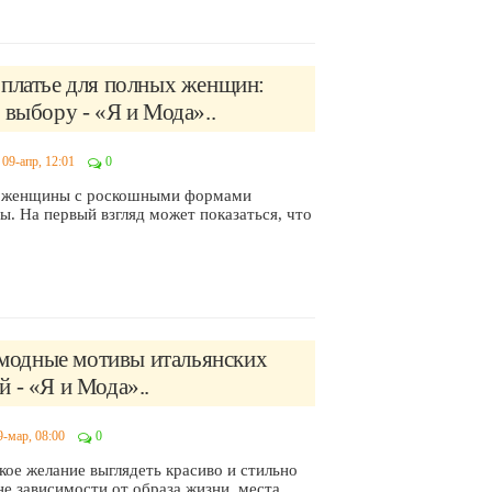
 платье для полных женщин:
 выбору - «Я и Мода»..
09-апр, 12:01
0
о женщины с роскошными формами
. На первый взгляд может показаться, что
: модные мотивы итальянских
 - «Я и Мода»..
9-мар, 08:00
0
ое желание выглядеть красиво и стильно
е зависимости от образа жизни, места