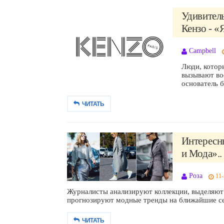
Удивитель
Кензо - «
Campbell
Люди, которы
вызывают во
основатель 
ЧИТАТЬ
Интересны
и Мода»..
Роза
11-
Журналисты анализируют коллекции, выделяют 
прогнозируют модные тренды на ближайшие сез
ЧИТАТЬ