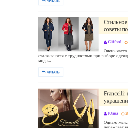
ЧИТАТЬ
Стильное
советы по
Clifford
Очень част
сталкиваются с трудностями при выборе одежды
мода...
ЧИТАТЬ
Francelli
украшений
Юлия
2
Однако женск
побеждает вн