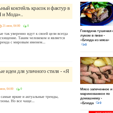
ный коктейль красок и фактур в
Я и Мода»..
21-июн, 04:00
0
Говядина тушеная 
е так уверенно идут к своей цели всегда
луком в пиве -
схищение. Таким человеком и является
«Блюда из мяса»
бренда с мировым именем...
0
е идеи для уличного стиля - «Я
Мясо запеченное и
июн, 04:00
0
маринованное по
самые яркие и актуальные тренды,
домашнему -
оны. Но все чаще...
«Блюда
0