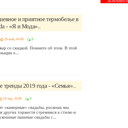
ДОБАВИТ
БАННЕР
евное и приятное термобелье в
 - «Я и Мода»..
26-май, 04:00
0
вар со скидкой. Помните об этом. В этой
мации о...
 тренды 2019 года - «Семья»..
19-апр, 20:00
0
ят «камерные» свадьбы, роскошь мы
ля других торжеств стремимся к стилю и
оскошные пышные свадьбы с...