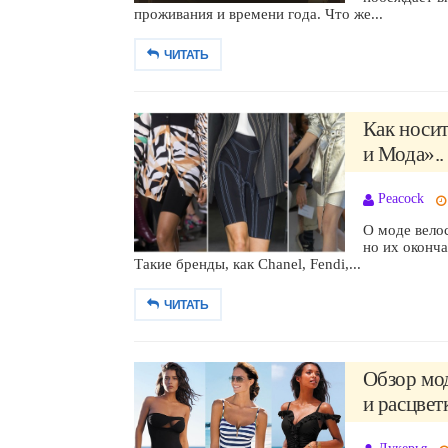
проживания и времени года. Что же...
ЧИТАТЬ
Как носит
и Мода»..
Peacock
О моде велос
но их оконч
Такие бренды, как Chanel, Fendi,...
ЧИТАТЬ
Обзор мо
и расцвет