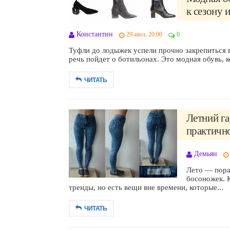
к сезону 
Константин
29-июл, 20:00
0
Туфли до лодыжек успели прочно закрепиться 
речь пойдет о ботильонах. Это модная обувь, ко
ЧИТАТЬ
Летний га
практично
Демьян
Лето — пора 
босоножек. 
тренды, но есть вещи вне времени, которые...
ЧИТАТЬ