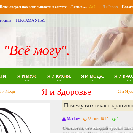
0
Я и Бизнес.
онерам повысят выплаты в августе - «Бизнес»...
Налоговые у
я связь
РЕКЛАМА У НАС
 "Всё могу".
ЕТИ.
Я И МУЖ.
Я И КУХНЯ.
Я И МОДА.
Я И КРА
Я и Муж
и Здоровье
Я и Кухн
Жизнь без секса - Семья..
Аглая
03-май, 00:00
0
Люде - 27, она работает в маркетин