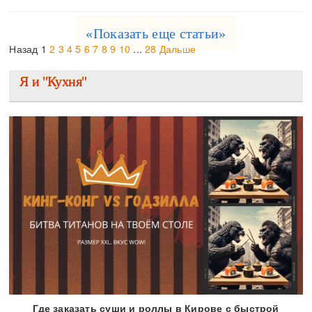
«Показать еще статьи»
Назад
1
2
3
4
5
6
7
8
9
10
...
28
Дальше
Я и "Кухня"
Где заказать суши и роллы в Кирове с быстрой