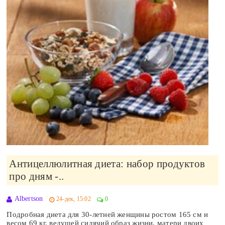
Антицеллюлитная диета: набор продуктов
про дням -..
Albertson
24-дек, 15:02
0
Подробная диета для 30-летней женщины ростом 165 см и
весом 69 кг, ведущей сидячий образ жизни, матери двоих