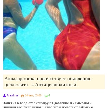
Аквааэробика препятствует появлению
целлюлита - «Антицеллюлитный..
Gardner
04-янв, 03:00
0
Занятия в воде стабилизируют давление и «смывают»
лишний вес, устраняют целлюлит и помогают забыть о