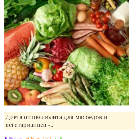
Диета от целлюлита для мясоедов и
вегетарианцев -..
Nyman
24-дек, 15:01
0