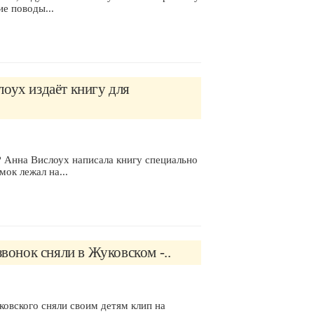
ие поводы...
оух издаёт книгу для
? Анна Вислоух написала книгу специально
ок лежал на...
вонок сняли в Жуковском -..
овского сняли своим детям клип на