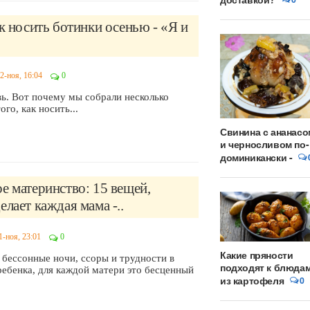
ак носить ботинки осенью - «Я и
2-ноя, 16:04
0
ь. Вот почему мы собрали несколько
го, как носить...
Свинина с ананасо
и черносливом по-
доминикански -
е материнство: 15 вещей,
елает каждая мама -..
1-ноя, 23:01
0
Какие пряности
 бессонные ночи, ссоры и трудности в
подходят к блюда
ребенка, для каждой матери это бесценный
из картофеля
0