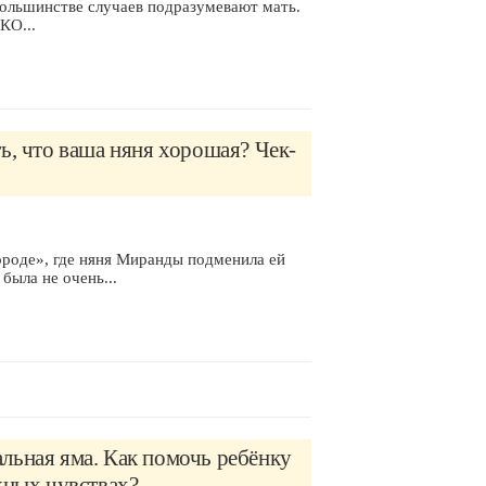
большинстве случаев подразумевают мать.
КО...
ь, что ваша няня хорошая? Чек-
ороде», где няня Миранды подменила ей
была не очень...
льная яма. Как помочь ребёнку
жных чувствах? -..