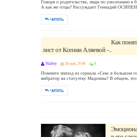
Говоря о родительстве, люди по умолчанию в 
А как же отцы? Рассуждает Геннадий ОСИПЕН
ЧИТАТЬ
Как понят
лист от Ксении Аляевой -..
Hailey
28-май, 20:00
0
Помните эпизод из сериала «Секс в большом г
вибратор на статуэтку Мадонны? В общем, это 
ЧИТАТЬ
Эмоциона
в его сло