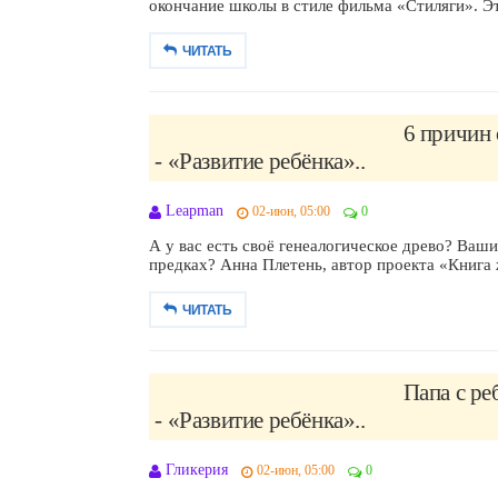
окончание школы в стиле фильма «Стиляги». Эт
ЧИТАТЬ
6 причин 
- «Развитие ребёнка»..
Leapman
02-июн, 05:00
0
А у вас есть своё генеалогическое древо? Ваш
предках? Анна Плетень, автор проекта «Книга 
ЧИТАТЬ
Папа с р
- «Развитие ребёнка»..
Гликерия
02-июн, 05:00
0