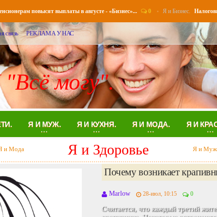
0
Я и Бизнес.
ерам повысят выплаты в августе - «Бизнес»...
Налоговые уве
я связь
РЕКЛАМА У НАС
 "Всё могу".
ЕТИ.
Я И МУЖ.
Я И КУХНЯ.
Я И МОДА.
Я И КРА
Я и Муж
и Здоровье
Я и Кухн
Жизнь без секса - Семья..
Аглая
03-май, 00:00
0
Люде - 27, она работает в маркетин