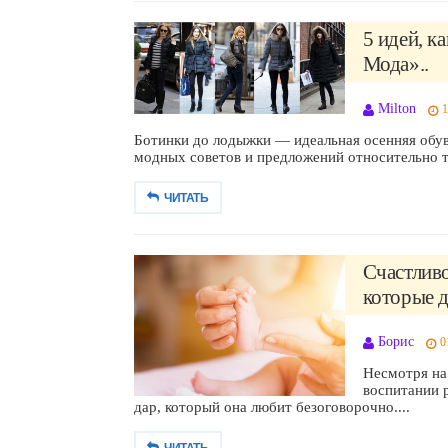
5 идей, к
Мода»..
Milton
1
Ботинки до лодыжки — идеальная осенняя обув
модных советов и предложений относительно то
ЧИТАТЬ
Счастливо
которые д
Борис
0
Несмотря на
воспитании 
дар, который она любит безоговорочно....
ЧИТАТЬ