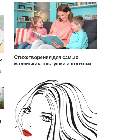
Стихотворения для самых
м
маленьких: пестушки и потешки
0
м