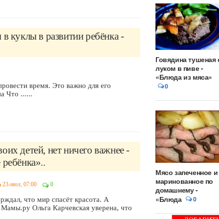
 в куклы в развитии ребёнка -
Говядина тушеная 
луком в пиве -
«Блюда из мяса»
провести время. Это важно для его
0
Что ......
оих детей, нет ничего важнее -
 ребёнка»..
Мясо запеченное и
маринованное по
23-июл, 07:00
0
домашнему -
«Блюда
0
рждал, что мир спасёт красота. А
 Мамы.ру Ольга Карчевская уверена, что