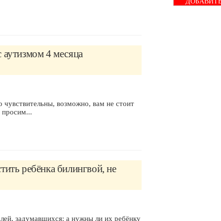
ДОБАВИТ
БАННЕР
 аутизмом 4 месяца
о чувствительны, возможно, вам не стоит
 просим...
тить ребёнка билингвой, не
елей, задумавшихся: а нужны ли их ребёнку