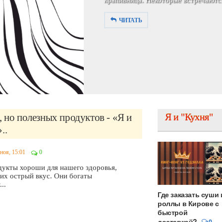
симпатичной девушкой. В 29-летнем
ЧИТАТЬ
, но полезных продуктов - «Я и
Я и "Кухня"
..
ноя, 15:01
0
дукты хороши для нашего здоровья,
 их острый вкус. Они богаты
..
Где заказать суши 
роллы в Кирове с
быстрой
доставкой?
0