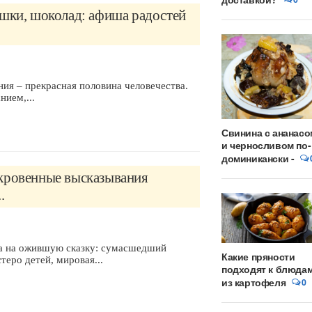
ошки, шоколад: афиша радостей
ия – прекрасная половина человечества.
нием,...
Свинина с ананасо
и черносливом по-
доминикански -
кровенные высказывания
.
а на ожившую сказку: сумасшедший
Какие пряности
еро детей, мировая...
подходят к блюда
из картофеля
0