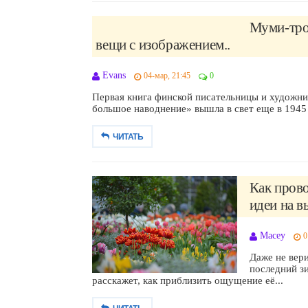
Муми-трол
вещи с изображением..
Evans
04-мар, 21:45
0
Первая книга финской писательницы и художн
большое наводнение» вышла в свет еще в 1945 г
ЧИТАТЬ
Как прово
идеи на в
Macey
0
Даже не вер
последний з
расскажет, как приблизить ощущение её...