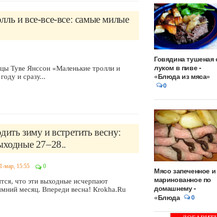
ль и все-все-все: самые милые
Говядина тушеная 
луком в пиве -
ицы Туве Янссон «Маленькие тролли и
«Блюда из мяса»
оду и сразу...
0
дить зиму и встретить весну:
ыходные 27–28..
1-мар, 15:55
0
Мясо запеченное и
маринованное по
ится, что эти выходные исчерпают
домашнему -
имний месяц. Впереди весна! Кrokha.Ru
«Блюда
0