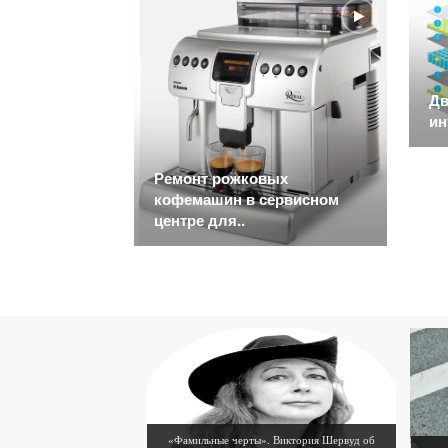
Дв
ин
Ремонт рожковых
кофемашин в сервисном
центре для..
«Фамильные черты». Виктория Шервуд об