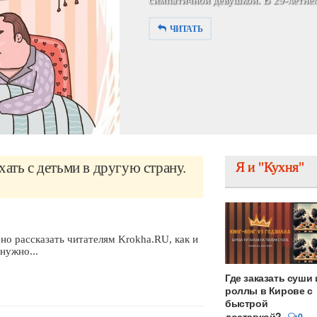
симпатичной девушкой. В 29-летнем
ЧИТАТЬ
хать с детьми в другую страну.
Я и "Кухня"
но рассказать читателям Krokha.RU, как и
нужно...
Где заказать суши 
роллы в Кирове с
быстрой
доставкой?
0