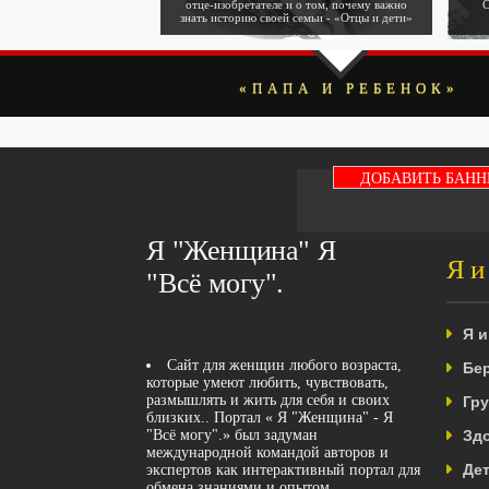
отце-изобретателе и о том, почему важно
С
знать историю своей семьи - «Отцы и дети»
«ПАПА И РЕБЕНОК»
ДОБАВИТЬ БАНН
Я "Женщина" Я
Я и
"Всё могу".
Я и
Бе
Сайт для женщин любого возраста,
которые умеют любить, чувствовать,
Гр
размышлять и жить для себя и своих
близких.. Портал « Я "Женщина" - Я
Зд
"Всё могу".» был задуман
международной командой авторов и
Дет
экспертов как интерактивный портал для
обмена знаниями и опытом.