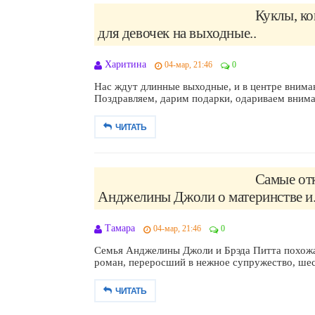
Куклы, к
для девочек на выходные..
Харитина
04-мар, 21:46
0
Нас ждут длинные выходные, и в центре вниман
Поздравляем, дарим подарки, одариваем внима
ЧИТАТЬ
Самые от
Анджелины Джоли о материнстве и.
Тамара
04-мар, 21:46
0
Семья Анджелины Джоли и Брэда Питта похож
роман, переросший в нежное супружество, шест
ЧИТАТЬ