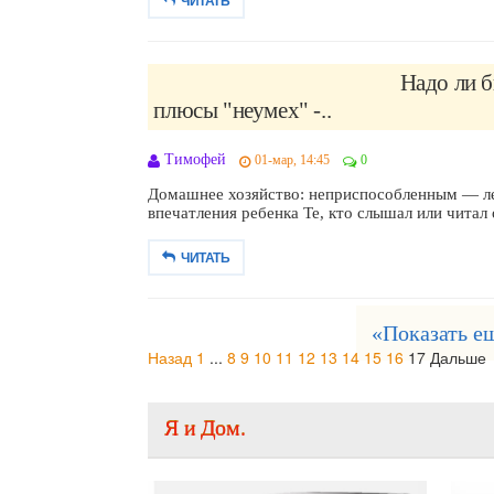
ЧИТАТЬ
Надо ли 
плюсы "неумех" -..
Тимофей
01-мар, 14:45
0
Домашнее хозяйство: неприспособленным — л
впечатления ребенка Те, кто слышал или читал 
ЧИТАТЬ
«Показать е
Назад
1
...
8
9
10
11
12
13
14
15
16
17
Дальше
Я и Дом.