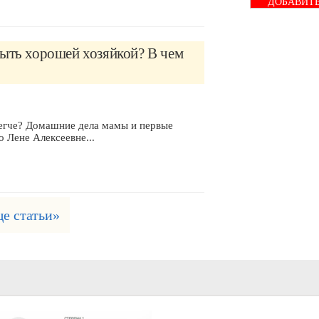
ДОБАВИТ
БАННЕР
быть хорошей хозяйкой? В чем
егче? Домашние дела мамы и первые
о Лене Алексеевне...
ще статьи»
Кажется, это стихи - Это
интересно..