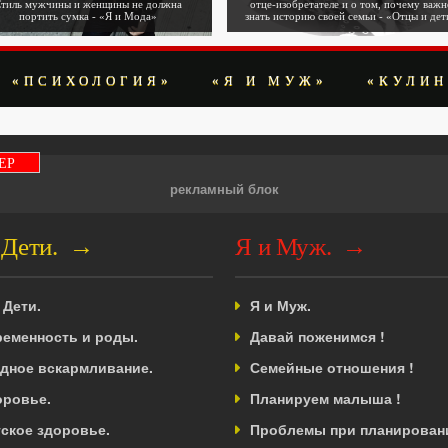
тиль мужчины и женщины не должна
отце-изобретателе и о том, почему важн
портить сумка - «Я и Мода»
знать историю своей семьи - «Отцы и дет
«ПСИХОЛОГИЯ»
«Я И МУЖ»
«КУЛИН
ЕР
рекламный блок
 Дети. →
Я и Муж. →
 Дети.
Я и Муж.
ременность и роды.
Давай поженимся !
удное вскармливание.
Семейные отношения !
оровье.
Планируем малыша !
ское здоровье.
Проблемы при планировани