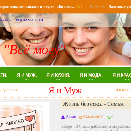
0
Я и Бизнес.
 повысят выплаты в августе - «Бизнес»...
Налоговые уведомл
я связь
РЕКЛАМА У НАС
 "Всё могу".
ЕТИ.
Я И МУЖ.
Я И КУХНЯ.
Я И МОДА.
Я И КРА
Я и Муж
и Здоровье
Я и Кухн
Жизнь без секса - Семья..
Аглая
03-май, 00:00
0
Люде - 27, она работает в маркетин