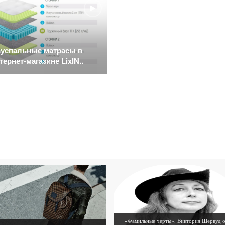
успальные матрасы в
тернет-магазине LixIN..
«Фамильные черты». Виктория Шервуд 