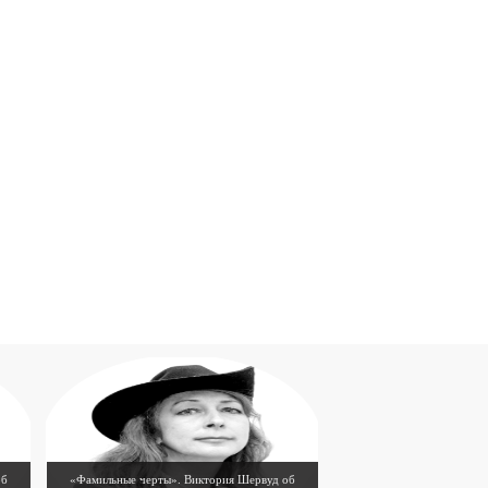
-- Люблю давать советы и очень не люблю, когда
их дают мне.
об
«Фамильные черты». Виктория Шервуд об