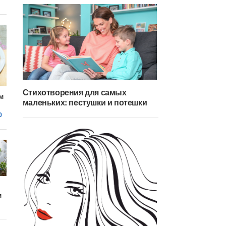
Стихотворения для самых
м
маленьких: пестушки и потешки
0
м