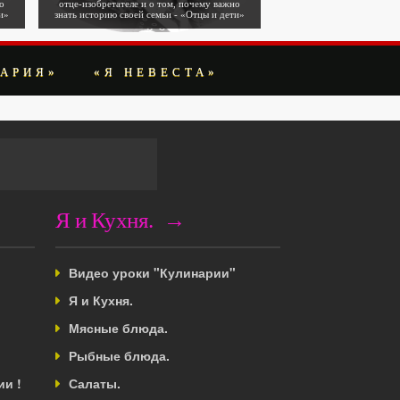
о
отце-изобретателе и о том, почему важно
и»
знать историю своей семьи - «Отцы и дети»
АРИЯ»
«Я НЕВЕСТА»
Я и Кухня. →
Видео уроки "Кулинарии"
Я и Кухня.
Мясные блюда.
Рыбные блюда.
и !
Салаты.