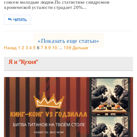
совсем молодым людям.По статистике синдромом
хронической усталости страдает 20%...
ЧИТАТЬ
«Показать еще статьи»
Назад
1
2
3
4
5
6
7
8
9
10
...
139
Дальше
Я и "Кухня"