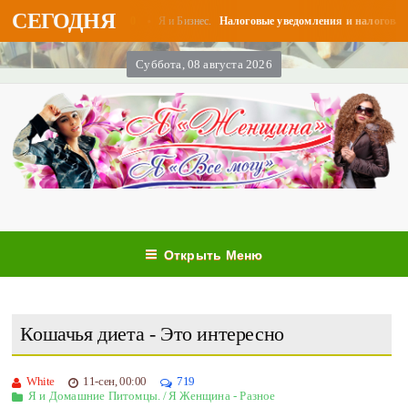
СЕГОДНЯ
0
Я и Бизнес.
сте - «Бизнес»...
Налоговые уведомления и налоговая тайн
Суббота, 08 августа 2026
Открыть Меню
Кошачья диета - Это интересно
White
11-сен, 00:00
719
Я и Домашние Питомцы.
/
Я Женщина - Разное