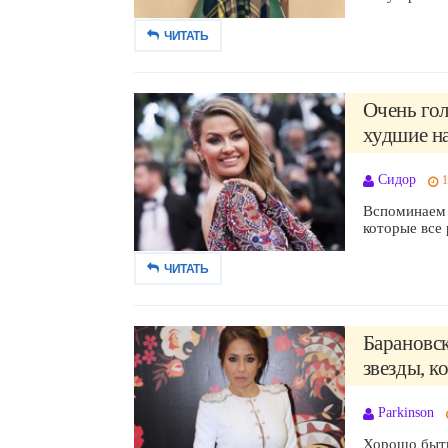
ЧИТАТЬ
Очень гол
худшие на
Сидор
1
Вспоминаем 
которые все 
ЧИТАТЬ
Барановск
звезды, к
Parkinson
Хорошо быть