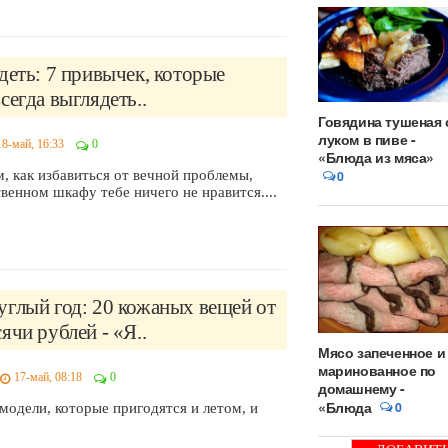
деть: 7 привычек, которые
сегда выглядеть..
Говядина тушеная 
луком в пиве -
18-май, 16:33
0
«Блюда из мяса»
, как избавиться от вечной проблемы,
0
твенном шкафу тебе ничего не нравится....
глый год: 20 кожаных вещей от
ячи рублей - «Я..
Мясо запеченное и
маринованное по
17-май, 08:18
0
домашнему -
«Блюда
0
модели, которые пригодятся и летом, и