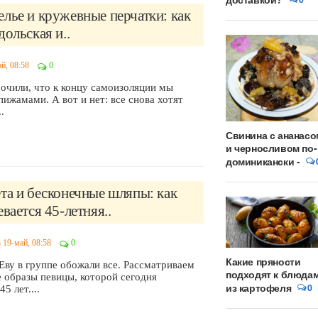
лье и кружевные перчатки: как
дольская и..
й, 08:58
0
очили, что к концу самоизоляции мы
пижамами. А вот и нет: все снова хотят
.
Свинина с ананасо
и черносливом по-
доминикански -
та и бесконечные шляпы: как
евается 45-летняя..
19-май, 08:58
0
Какие пряности
Еву в группе обожали все. Рассматриваем
подходят к блюда
 образы певицы, которой сегодня
из картофеля
0
5 лет....