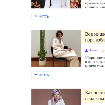
красивое пла
слишком нап
ЧИТАТЬ
Вон из шк
пора избав
Howard
Уборка помо
и понять, ка
какими можн
ЧИТАТЬ
Как носит
неидеальн