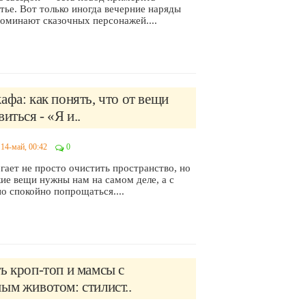
тье. Вот только иногда вечерние наряды
оминают сказочных персонажей....
афа: как понять, что от вещи
иться - «Я и..
14-май, 00:42
0
гает не просто очистить пространство, но
кие вещи нужны нам на самом деле, а с
о спокойно попрощаться....
ь кроп-топ и мамсы с
ым животом: стилист..