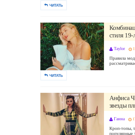
ЧИТАТЬ
Комбинац
стиля 19-
Taylor
1
Правила мод
рассматрива
ЧИТАТЬ
Анфиса Ч
звезды пл
Ганна
1
Кроп-топы, t
популярные т