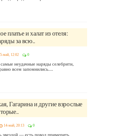
ое платье и халат из отеля:
ряды за всю..
5-май, 12:02
0
самые неудачные наряды селебрити,
равно всем запомнились....
ая, Гагарина и другие взрослые
оторые..
14-май, 20:13
0
 звездой — есть повод примерить