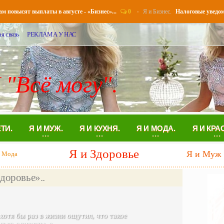
0
Я и Бизнес.
сят выплаты в августе - «Бизнес»...
Налоговые уведомления 
я связь
РЕКЛАМА У НАС
 "Всё могу".
ЕТИ.
Я И МУЖ.
Я И КУХНЯ.
Я И МОДА.
Я И КРА
Я и Муж
и Здоровье
Я и Кухн
Жизнь без секса - Семья..
Аглая
03-май, 00:00
0
Люде - 27, она работает в маркетин