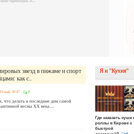
симпатичной девушкой. В 29-летнем
ЧИТАТЬ
ировых звезд в пижаме и спорт
Я и "Кухня"
цами: как с..
19-май, 20:47
0
, что делать в последние дни самой
антинной весны ХХ века....
Где заказать суши 
роллы в Кирове с
быстрой
доставкой?
0