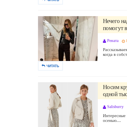
Нечего на
помогут в
Рената
Рассказываем
когда в собс
ЧИТАТЬ
Носим кру
одной тыс
Salisburry
Интересные 
осенью....