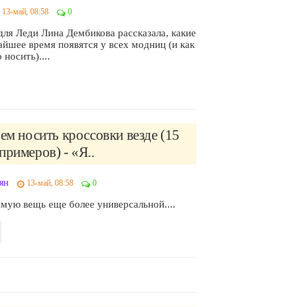
13-май, 08:58
0
для Леди Лина Дембикова рассказала, какие
йшее время появятся у всех модниц (и как
 носить)....
чем носить кроссовки везде (15
примеров) - «Я..
ян
13-май, 08:58
0
мую вещь еще более универсальной....