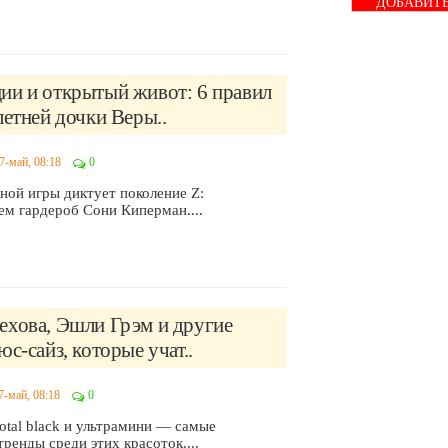
ДОБАВИТ
БАННЕР
ии и открытый живот: 6 правил
летней дочки Веры..
7-май, 08:18
0
ной игры диктует поколение Z:
ем гардероб Сони Киперман....
ехова, Эшли Грэм и другие
юс-сайз, которые учат..
7-май, 08:18
0
otal black и ультрамини — самые
ренды среди этих красоток....