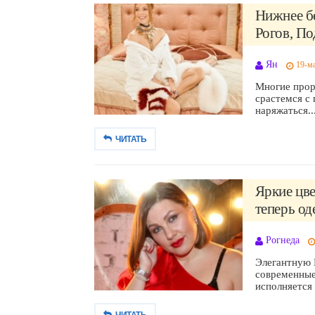
Нижнее бе
Рогов, По
Ян
19-ма
Многие прор
срастемся с 
наряжаться...
ЧИТАТЬ
Яркие цве
теперь од
Рогнеда
Элегантную 
современные
исполняется 4
ЧИТАТЬ