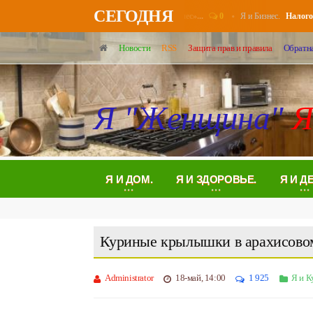
СЕГОДНЯ
0
Я и Бизнес.
ионерам повысят выплаты в августе - «Бизнес»...
Налоговые у
Новости
RSS
Защита прав и правила
Обратна
Я "Женщина"
Я
Я И ДОМ.
Я И ЗДОРОВЬЕ.
Я И Д
Куриные крылышки в арахисовом
Administrator
18-май, 14:00
1 925
Я и К