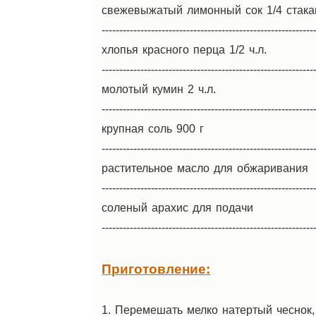
свежевыжатый лимонный сок 1/4 стака
------------------------------------------------------------
хлопья красного перца 1/2 ч.л.
------------------------------------------------------------
молотый кумин 2 ч.л.
------------------------------------------------------------
крупная соль 900 г
------------------------------------------------------------
растительное масло для обжаривания
------------------------------------------------------------
соленый арахис для подачи
------------------------------------------------------------
Приготовление:
1. Перемешать мелко натертый чеснок,