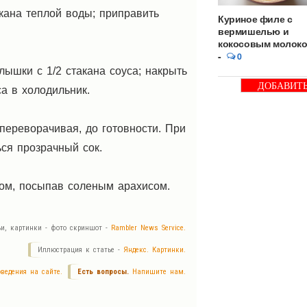
акана теплой воды; приправить
Куриное филе с
вермишелью и
кокосовым молок
-
0
ышки с 1/2 стакана соуса; накрыть
ДОБАВИТ
а в холодильник.
БАННЕР
 переворачивая, до готовности. При
ся прозрачный сок.
сом, посыпав соленым арахисом.
ьи, картинки - фото скриншот -
Rambler News Service.
Иллюстрация к статье -
Яндекс. Картинки.
ведения на сайте.
Есть вопросы.
Напишите нам.