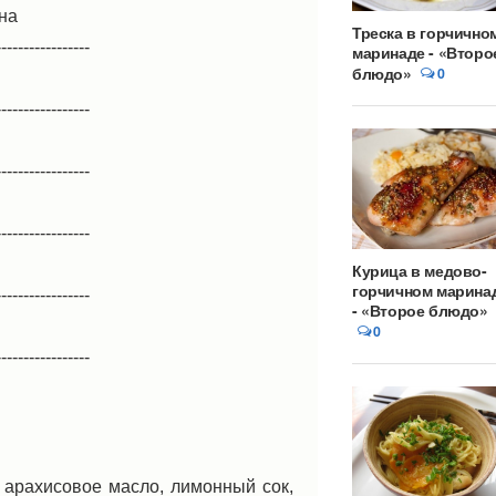
на
Треска в горчично
-----------------
маринаде - «Второ
блюдо»
0
-----------------
-----------------
-----------------
Курица в медово-
горчичном марина
-----------------
- «Второе блюдо»
0
-----------------
 арахисовое масло, лимонный сок,