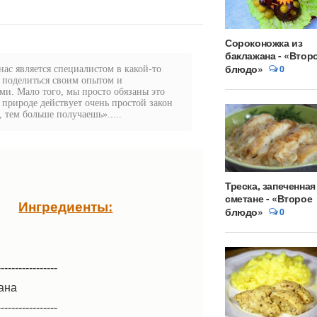
Сороконожка из
баклажана - «Втор
блюдо»
0
ас является специалистом в какой-то
 поделиться своим опытом и
и. Мало того, мы просто обязаны это
в природе действует очень простой закон
 тем больше получаешь».....
Треска, запеченная
сметане - «Второе
Ингредиенты:
блюдо»
0
-----------------
ана
-----------------