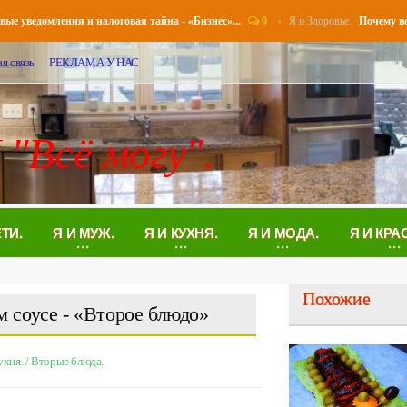
0
Я и Здоровье.
ведомления и налоговая тайна - «Бизнес»...
Почему возник
я связь
РЕКЛАМА У НАС
 "Всё могу".
ЕТИ.
Я И МУЖ.
Я И КУХНЯ.
Я И МОДА.
Я И КРА
Похожие
 соусе - «Второе блюдо»
ухня.
/
Вторые блюда.