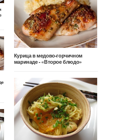
м
е
Курица в медово-горчичном
маринаде - «Второе блюдо»
де