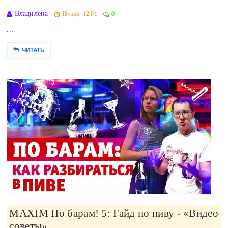
Владилена
18-ноя, 12:01
0
...
ЧИТАТЬ
MAXIM По барам! 5: Гайд по пиву - «Видео
советы»..