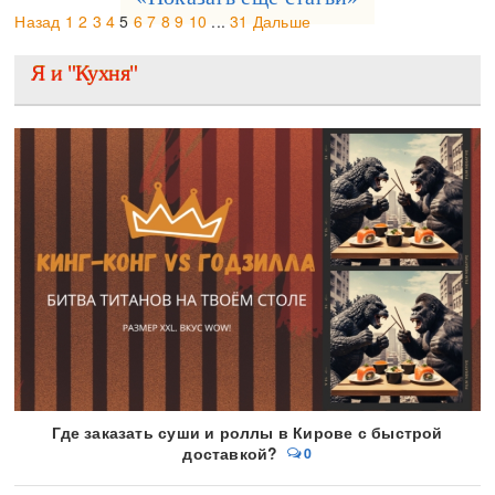
Назад
1
2
3
4
5
6
7
8
9
10
...
31
Дальше
Я и "Кухня"
Где заказать суши и роллы в Кирове с быстрой
доставкой?
0