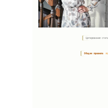
Цитирование стат
Общие правила
по