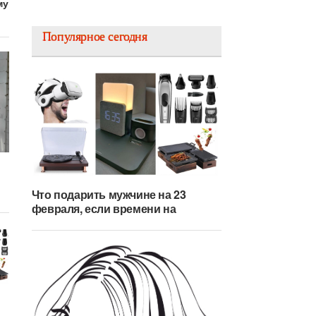
му
Популярное сегодня
Что подарить мужчине на 23
февраля, если времени на