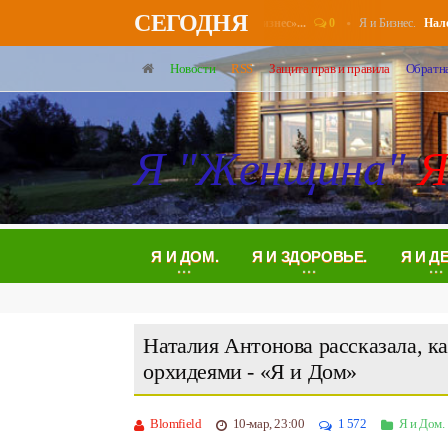
СЕГОДНЯ
0
Я и Бизнес.
нсионерам повысят выплаты в августе - «Бизнес»...
Налоговы
Новости
RSS
Защита прав и правила
Обратна
Я "Женщина"
Я
Я И ДОМ.
Я И ЗДОРОВЬЕ.
Я И Д
Наталия Антонова рассказала, к
орхидеями - «Я и Дом»
Blomfield
10-мар, 23:00
1 572
Я и Дом.