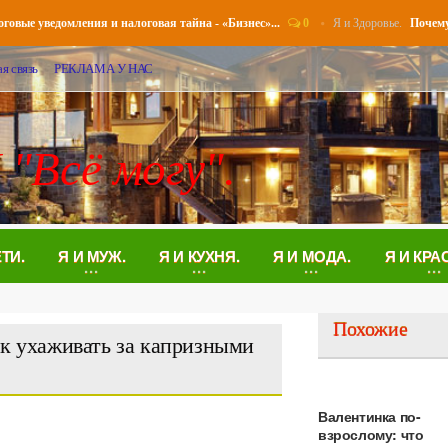
0
Я и Здоровье.
е уведомления и налоговая тайна - «Бизнес»...
Почему возн
я связь
РЕКЛАМА У НАС
 "Всё могу".
ЕТИ.
Я И МУЖ.
Я И КУХНЯ.
Я И МОДА.
Я И КРА
Похожие
ак ухаживать за капризными
Валентинка по-
взрослому: что