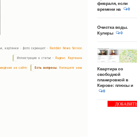
февраля, если
времени на
0
Очистка воды.
Кулеры
0
ьи, картинки - фото скриншот -
Rambler News Service.
Иллюстрация к статье -
Яндекс. Картинки.
Квартира со
ведения на сайте.
Есть вопросы.
Напишите нам.
свободной
планировкой в
Кирове: плюсы и
0
ДОБАВИТ
БАННЕР