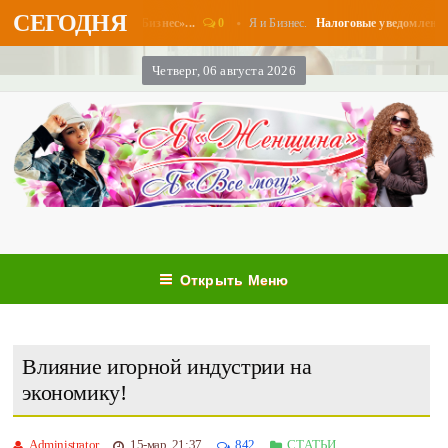
СЕГОДНЯ
0
Я и Бизнес.
ыплаты в августе - «Бизнес»...
Налоговые уведомления и на
Четверг, 06 августа 2026
Открыть Меню
Влияние игорной индустрии на
экономику!
Administrator
15-мар, 21:37
842
СТАТЬИ