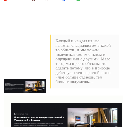
Каждый и каждая из нас
является специалистом в какой-
то области, и мы можем
поделиться своим опытом и
ощущениями с другими. Мало
того, мы просто обязаны это
сделать потому, что в природе
действует очень простой закон
«чем больше отдаешь, тем
больше получаешь».....