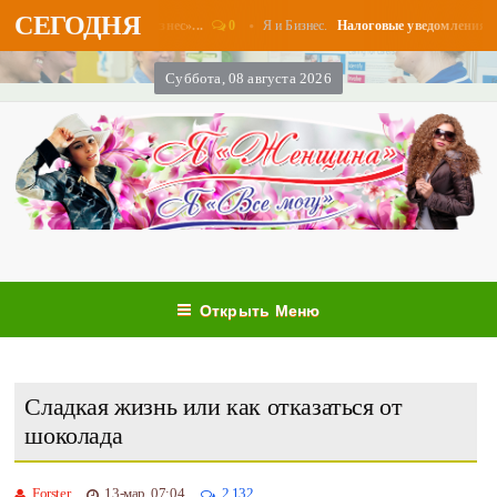
СЕГОДНЯ
0
Я и Бизнес.
аты в августе - «Бизнес»...
Налоговые уведомления и нало
Суббота, 08 августа 2026
Открыть Меню
Сладкая жизнь или как отказаться от
шоколада
Forster
13-мар, 07:04
2 132