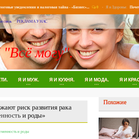
0
Я и Здоровье.
ые уведомления и налоговая тайна - «Бизнес»...
Почему во
я связь
РЕКЛАМА У НАС
 "Всё могу".
ЕТИ.
Я И МУЖ.
Я И КУХНЯ.
Я И МОДА.
Я И КРА
Похожие
жают риск развития рака
енность
и роды»
еменность и роды