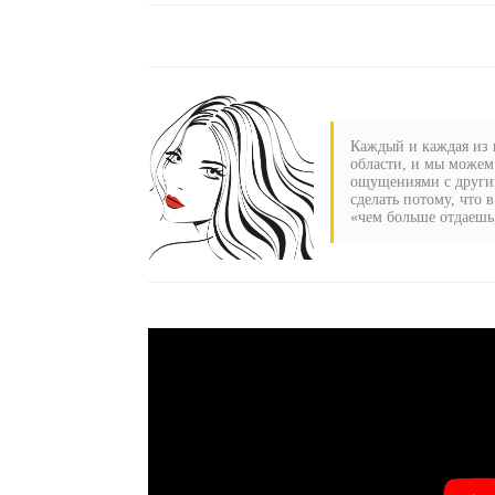
Каждый и каждая из н
области, и мы можем
ощущениями с другим
сделать потому, что 
«чем больше отдаешь,