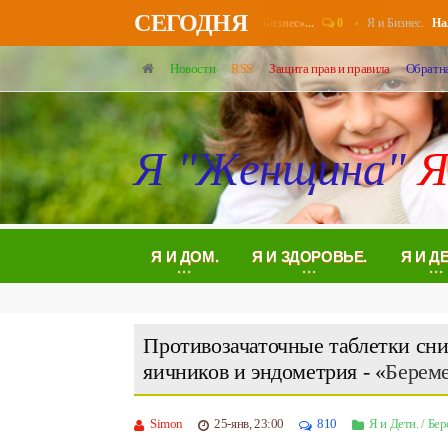
СЕГОДНЯ
0
Я и Бизнес.
Пенсионерам повысят выплаты в августе - «Бизнес»...
Налогов
Новости
RSS
Защита прав и правила
Обратна
Я "Женщина"
Я
Я И ДОМ.
Я И ЗДОРОВЬЕ.
Я И Д
Противозачаточные таблетки сни
яичников и эндометрия - «
Берем
Simon
25-янв, 23:00
810
Я и Дети.
/
Бер