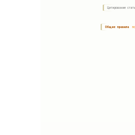
Цитирование стат
Общие правила
по