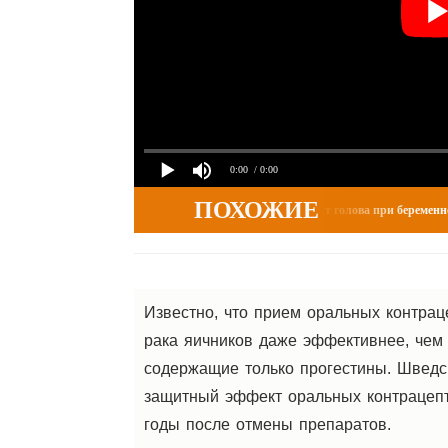
0:00
/ 0:00
ПОХОЖИЕ
0
Беременность и роды
менность и роды»...
Болит голова при беременности 
Известно, что прием оральных контра
рака яичников даже эффективнее, чем
содержащие только прогестины. Шведс
защитный эффект оральных контрацепт
годы после отмены препаратов.