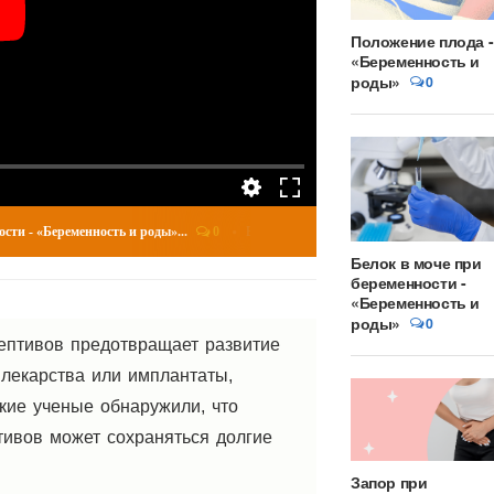
Положение плода -
«Беременность и
роды»
0
0
Беременность и роды
- «Беременность и роды»...
Положение плода - «Бере
Белок в моче при
беременности -
«Беременность и
роды»
0
цептивов предотвращает развитие
 лекарства или имплантаты,
кие ученые обнаружили, что
ивов может сохраняться долгие
Запор при