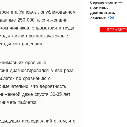
беременности —
причины,
диагностика,
ерситета Уппсалы, опубликованном
лечение
0
 данные 250 000 тысяч женщин.
ком яичников, эндометрия и груди
ДОБАВИТ
БАННЕР
иоды жизни противозачаточные
етоды контрацепции.
принимавших оральные
трия диагностировался в два раза
аблеток по сравнению с
римечательно, что вероятность
сниженной даже спустя 30-35 лет
инимать таблетки.
дыдущих исследований о том, что