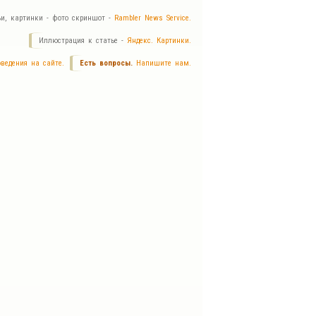
ьи, картинки - фото скриншот -
Rambler News Service.
Иллюстрация к статье -
Яндекс. Картинки.
ведения на сайте.
Есть вопросы.
Напишите нам.