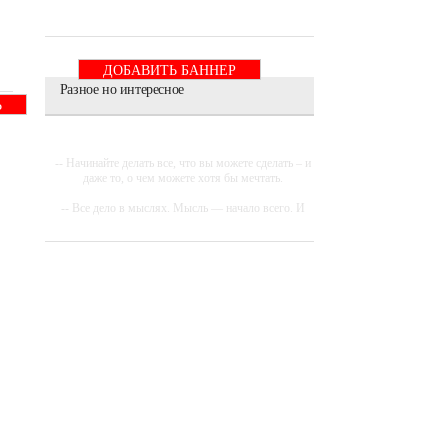
ДОБАВИТЬ БАННЕР
Разное но интересное
Ь
-- Начинайте делать все, что вы можете сделать – и
даже то, о чем можете хотя бы мечтать.
-- Все дело в мыслях. Мысль — начало всего. И
мыслями можно управлять. И поэтому главное
дело совершенствования: работать над мыслями.
-- Идите уверенно по направлению к мечте.
Живите той жизнью, которую вы сами себе
придумали.
-- Самое большое богатство — это ум. Самая
большая нищета — глупость. Из всех страхов
самый пугающий — самолюбование.
-- Лучшее, что можно сделать с хорошим советом,
это пропустить его мимо ушей. Он никогда не
бывает полезен никому, кроме того, кто его дал.