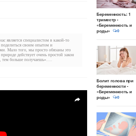
Беременность: 1
триместр -
«Беременность и
роды»
0
ас является специалистом в какой-то
 поделиться своим опытом и
и. Мало того, мы просто обязаны это
в природе действует очень простой закон
 тем больше получаешь».....
Болит голова при
беременности -
«Беременность и
роды»
0