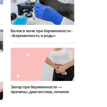
Белок в моче при беременности -
«Беременность и роды»
0
Беременность и роды
менность и роды»...
Белок в моче при беременности 
Запор при беременности —
причины, диагностика, лечение