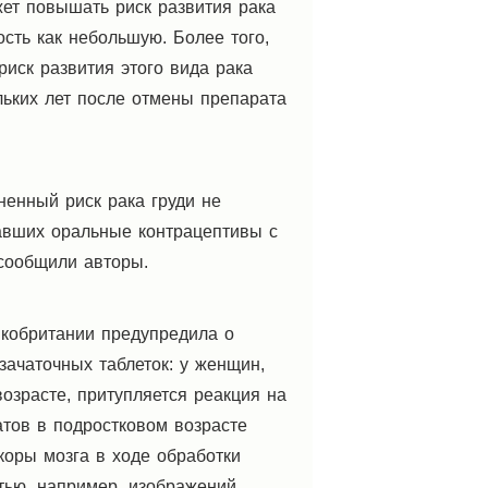
жет повышать риск развития рака
ость как небольшую. Более того,
риск развития этого вида рака
льких лет после отмены препарата
ненный риск рака груди не
авших оральные контрацептивы с
 сообщили авторы.
икобритании предупредила о
ачаточных таблеток: у женщин,
озрасте, притупляется реакция на
атов в подростковом возрасте
оры мозга в ходе обработки
тью, например, изображений