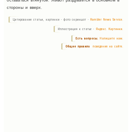
оставаться втянутой. Живот раздувается в основном в
стороны и вверх.
Цитирование статьи, картинки - фото скриншот -
Rambler News Service.
Иллюстрация к статье -
Яндекс. Картинки.
Есть вопросы.
Напишите нам.
Общие правила
поведения на сайте.