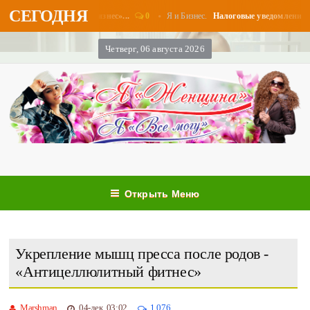
СЕГОДНЯ
0
Я и Бизнес.
латы в августе - «Бизнес»...
Налоговые уведомления и нал
Четверг, 06 августа 2026
Открыть Меню
Укрепление мышц пресса после родов -
«Антицеллюлитный фитнес»
Marshman
04-дек, 03:02
1 076