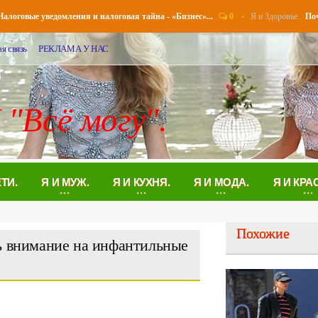
0
Я и Здоровье.
овые уведомления и налоговая тайна - «Бизнес»...
Почему в
я связь
РЕКЛАМА У НАС
 "Всё могу".
ЕТИ.
Я И МУЖ.
Я И КУХНЯ.
Я И МОДА.
Я И КРА
Похожие
ть внимание на инфантильные