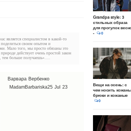
Grandpa style: 3
стильных образа
для прогулок весн
-
0
ас является специалистом в какой-то
 поделиться своим опытом и
и. Мало того, мы просто обязаны это
в природе действует очень простой закон
 тем больше получаешь».....
Варвара Вербенко
Вещи на осень: с
MadamBarbariska
25 Jul 23
чем носить кожан
брюки и кожаные
0