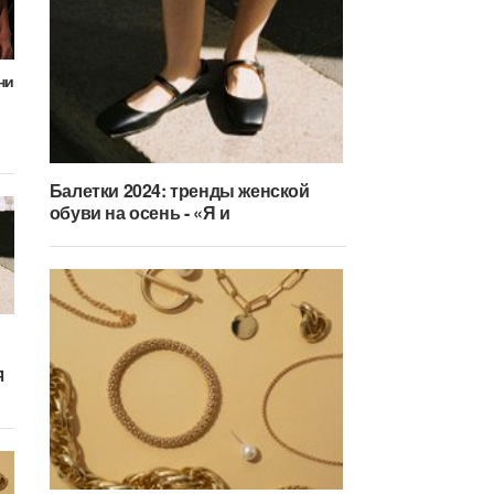
ни
Балетки 2024: тренды женской
обуви на осень - «Я и
Я