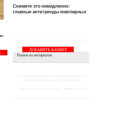
Снимите это немедленно:
главные антитренды ювелирных
ды
ДОБАВИТЬ БАННЕР
Ь
Разное но интересное
-- Начинайте делать все, что вы можете сделать – и
даже то, о чем можете хотя бы мечтать.
-- Все дело в мыслях. Мысль — начало всего. И
мыслями можно управлять. И поэтому главное
дело совершенствования: работать над мыслями.
-- Идите уверенно по направлению к мечте.
Живите той жизнью, которую вы сами себе
придумали.
-- Самое большое богатство — это ум. Самая
большая нищета — глупость. Из всех страхов