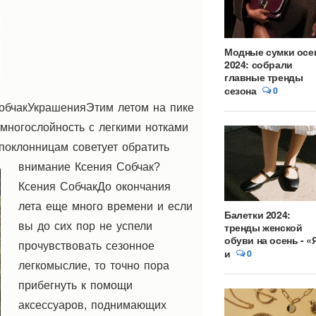
Модные сумки осе
2024: собрали
главные тренды
сезона
0
обчакУкрашенияЭтим летом на пике
многослойность с легкими нотками
поклонницам советует обратить
внимание Ксения Собчак?
Ксения Собчак
До окончания
лета еще много времени и если
Балетки 2024:
вы до сих пор не успели
тренды женской
обуви на осень - «
прочувствовать сезонное
и
0
легкомыслие, то точно пора
прибегнуть к помощи
аксессуаров, поднимающих