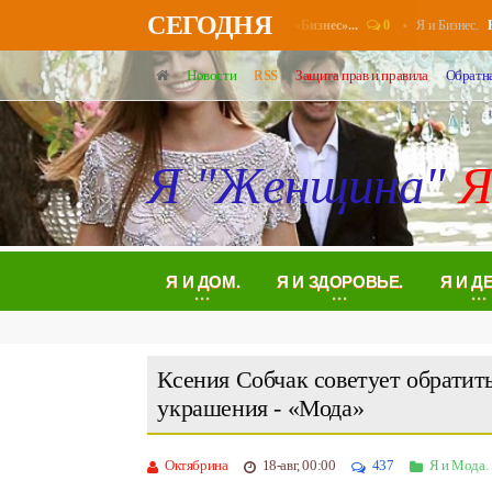
СЕГОДНЯ
0
Я и Бизнес.
Пенсионерам повысят выплаты в августе - «Бизнес»...
Налог
Новости
RSS
Защита прав и правила
Обратна
Я "Женщина"
Я
Я И ДОМ.
Я И ЗДОРОВЬЕ.
Я И Д
Ксения Собчак советует обрати
украшения - «Мода»
Октябрина
18-авг, 00:00
437
Я и Мода.