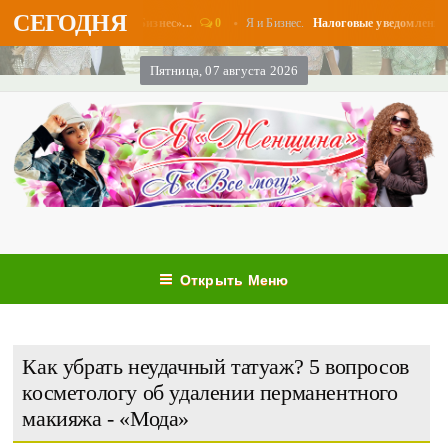
СЕГОДНЯ
0
Я и Бизнес.
латы в августе - «Бизнес»...
Налоговые уведомления и нал
Пятница, 07 августа 2026
Открыть Меню
Как убрать неудачный татуаж? 5 вопросов
косметологу об удалении перманентного
макияжа - «Мода»