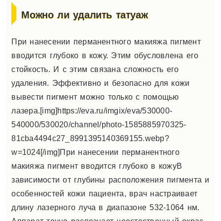
Можно ли удалить татуаж
При нанесении перманентного макияжа пигмент
вводится глубоко в кожу. Этим обусловлена его
стойкость. И с этим связана сложность его
удаления. Эффективно и безопасно для кожи
вывести пигмент можно только с помощью
лазера.[img]https://eva.ru/imgix/eva/530000-
540000/530020/channel/photo-1585885970325-
81cba4494c27_8991395140369155.webp?
w=1024[/img]
При нанесении перманентного
макияжа пигмент вводится глубоко в кожу
В
зависимости от глубины расположения пигмента и
особенностей кожи пациента, врач настраивает
длину лазерного луча в диапазоне 532-1064 нм.