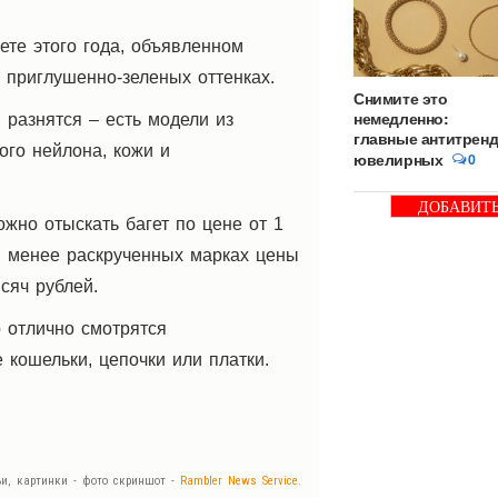
ете этого года, объявленном
и приглушенно-зеленых оттенках.
Снимите это
немедленно:
 разнятся – есть модели из
главные антитрен
ого нейлона, кожи и
ювелирных
0
ДОБАВИТ
ожно отыскать багет по цене от 1
БАННЕР
 в менее раскрученных марках цены
сяч рублей.
о отлично смотрятся
кошельки, цепочки или платки.
ьи, картинки - фото скриншот -
Rambler News Service.