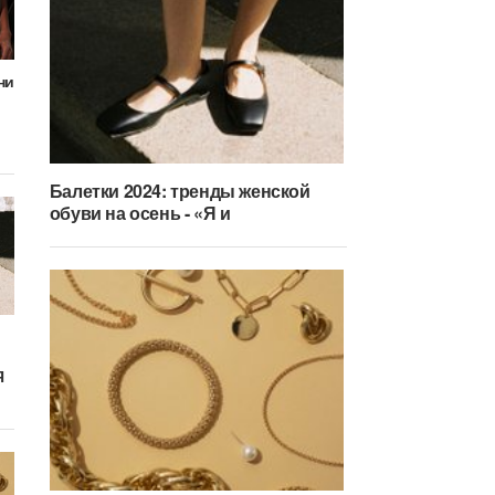
ни
Балетки 2024: тренды женской
обуви на осень - «Я и
Я