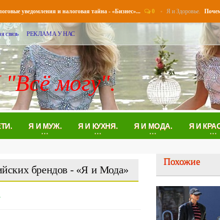
0
Я и Здоровье.
ые уведомления и налоговая тайна - «Бизнес»...
Почему воз
я связь
РЕКЛАМА У НАС
 "Всё могу".
ЕТИ.
Я И МУЖ.
Я И КУХНЯ.
Я И МОДА.
Я И КРА
Похожие
сийских брендов - «Я и Мода»
.