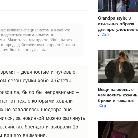
Grandpa style: 3
стильных образа
для прогулок весн
ас является специалистом в какой-то
-
0
 поделиться своим опытом и
и. Мало того, мы просто обязаны это
в природе действует очень простой закон
 тем больше получаешь».....
 время – девяностые и нулевые.
ом сезон сумки хобо и багеты.
Вещи на осень: с
роизошла, было бы неправильно –
чем носить кожан
брюки и кожаные
тся от тех, с которыми ходили
0
ях не завалялось шедевра вне
ился, за новинкой можно заглянуть
российских брендов и выбрали 15
ны вашего внимания.