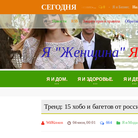
СЕГОДНЯ
0
Я и Бизнес.
енсионерам повысят выплаты в августе - «Бизнес»...
Налогов
Новости
RSS
Защита прав и правила
Обратна
Я "Женщина"
Я
Я И ДОМ.
Я И ЗДОРОВЬЕ.
Я И Д
Тренд: 15 хобо и багетов от рос
WifKinson
04-июн, 00:01
664
Я и Мода