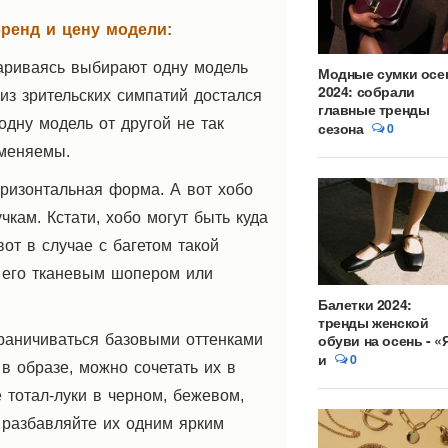
ренд и цену модели:
риваясь выбирают одну модель
Модные сумки осе
2024: собрали
риз зрительских симпатий достался
главные тренды
одну модель от другой не так
сезона
0
аменяемы.
оризонтальная форма. А вот хобо
чкам. Кстати, хобо могут быть куда
от в случае с багетом такой
ь его тканевым шопером или
Балетки 2024:
тренды женской
обуви на осень - «
граничиваться базовыми оттенками
и
0
в образе, можно сочетать их в
е тотал-луки в черном, бежевом,
 разбавляйте их одним ярким