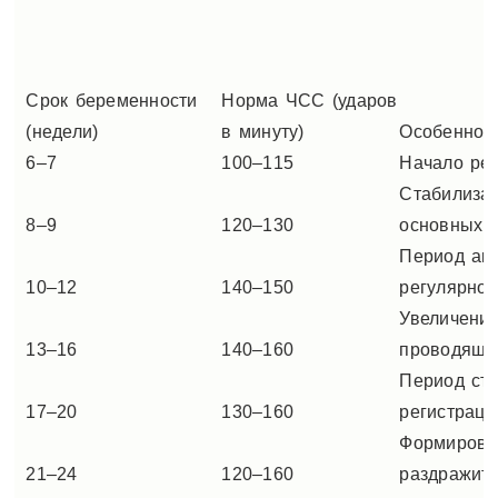
Срок беременности
Норма ЧСС (ударов
(недели)
в минуту)
Особенност
6–7
100–115
Начало рег
Стабилиза
8–9
120–130
основных с
Период ак
10–12
140–150
регулярног
Увеличени
13–16
140–160
проводяще
Период ста
17–20
130–160
регистраци
Формирован
21–24
120–160
раздражит