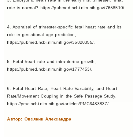
3. Embryonic heart rate in the early first trimester: what
rate is normal? https://pubmed.ncbi.nlm.nih.gov/7658510/.
4. Appraisal of trimester-specific fetal heart rate and its
role in gestational age prediction,
https://pubmed.ncbi.nlm.nih.gov/35820355/.
5. Fetal heart rate and intrauterine growth,
https://pubmed.ncbi.nlm.nih.gov/1777453/.
6. Fetal Heart Rate, Heart Rate Variability, and Heart
Rate/Movement Coupling in the Safe Passage Study,
https://pmc.ncbi.nlm.nih.gov/articles/PMC6483837/.
Автор: Овсяник Александра