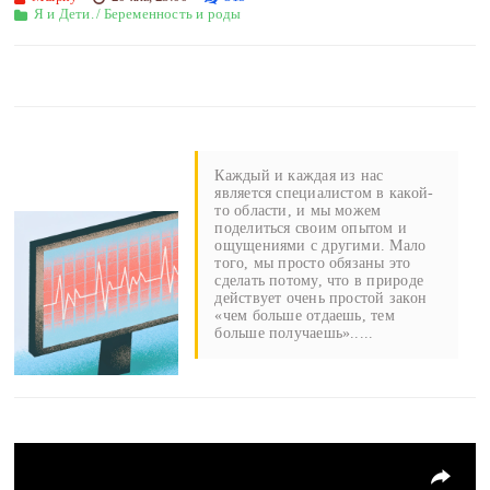
Я и Дети.
/
Беременность и роды
Каждый и каждая из нас
является специалистом в какой-
то области, и мы можем
поделиться своим опытом и
ощущениями с другими. Мало
того, мы просто обязаны это
сделать потому, что в природе
действует очень простой закон
«чем больше отдаешь, тем
больше получаешь».....