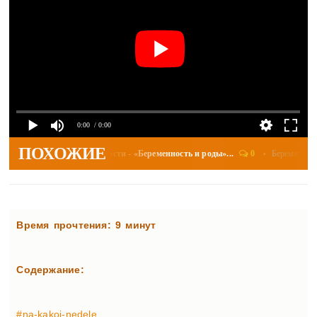
0:00
/ 0:00
ПОХОЖИЕ
0
Беременность и 
т голова при беременности - «Беременность и роды»...
Время прочтения: 9 минут
Содержание:
#na-kakoj-nedele