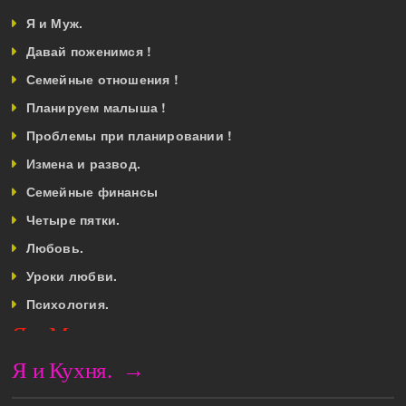
Ребёнок от 3 до 7 лет.
Я и Муж.
Дети старше 7 лет
Давай поженимся !
Подростковый возраст
Семейные отношения !
Школа.
Планируем малыша !
Советы родителям.
Проблемы при планировании !
Усыновление
Измена и развод.
Я и Дом.
Семейные финансы
Интерьер.
Четыре пятки.
Ремонт.
Любовь.
Полезные советы.
Уроки любви.
Ландшафтный дизайн.
Психология.
Бытовая техника.
Я и Мода.
Домашнее хозяйство.
Я и Мода.
Я и Кухня. →
Я и Здоровье.
Модные тенденции.