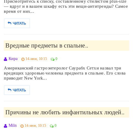
Присмотритесь к списку, составленному стилистом plus-size
— вдруг и в вашем шкафу есть эти вещи-антитренды? Самое
время от них...
ЧИТАТЬ
Вредные предметы в спальне..
Кира
14-июн, 10:15
0
Американский гастроэнтеролог Саурабх Сетхи назвал три
вредящих здоровью человека предмета в спальне. Его слова
приводит New York...
ЧИТАТЬ
Причины не любить инфантильных людей..
Miln
14-июн, 10:15
0