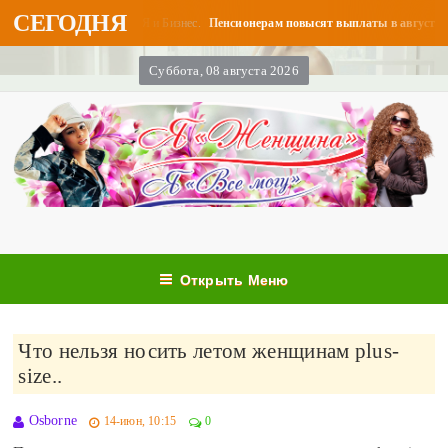
СЕГОДНЯ
0
Я и Бизнес.
«Бизнес»...
Пенсионерам повысят выплаты в августе - «Биз
Суббота, 08 августа 2026
Открыть Меню
Что нельзя носить летом женщинам plus-
size..
Osborne
14-июн, 10:15
0