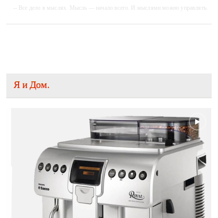
-- Все дело в мыслях. Мысль — начало всего. И мыслями можно управлять.
И поэтому главное дело совершенствования: работать над мыслями.
-- Идите уверенно по направлению к мечте. Живите той жизнью, которую вы
сами себе придумали.
-- Самое большое богатство — это ум. Самая большая нищета — глупость.
Из всех страхов самый пугающий — самолюбование.
-- Лучшее, что можно сделать с хорошим советом, это пропустить его мимо
ушей. Он никогда не бывает полезен никому, кроме того, кто его дал.
Я и Дом.
-- Люблю давать советы и очень не люблю, когда их дают мне.