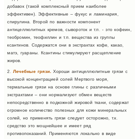
добавок (такой комплексный прием наиболее
эффективен). Эффективные – фукус и ламинария,
спирулина. Второй по важности компонент
антицеллюлитных кремов, сывороток и т.п. - это кофеин,
теобромин, теофиллин и т.п. вещества из группы
ксантинов. Содержатся они в экстрактах кофе, какао,
матэ, гуараны. Ксантины стимулируют расщепление
жиров.
2.
Лечебные грязи.
Хороши антицеллюлитные грязи с
высокой концентрацией солей Мертвого моря,
термальные грязи на основе глины с различными
экстрактами – они нормализуют обмен веществ
непосредственно в подкожной жировой ткани, содержат
огромное количество полезных для кожи минеральных
солей, но применять грязи следует осторожно, т.к.
средство это мощнейшее и имеет ряд
противопоказаний. Применяются локально в виде