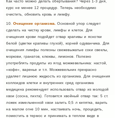
Как часто можно делать обертывания? Через 1-3 дня,
курс не менее 12 процедур. Теперь необходимо
очистить, обновить кровь и лимфу.
10.
Очищение организма.
Основной упор следует
сделать на чистку крови, лимфы и клеток. Для
очищения крови подойдет отвар крапивы и яснотки
белой (цветки крапивы глухой), корней одуванчика. Для
очищения лимфы полезны свежевыжатые соки свеклы,
моркови, гранатов, клюквы, лимонов. Полезно
употреблять продукты из ягод можжевельника: настой,
«кофе», варенье и т.п. Можжевельник прекрасно
удаляет лишнюю жидкость из организма. Для очищения
коллоидов клетки и внутренних сред организма
медицина рекомендует использовать отвар из молодой
хвои (сосна, пихта). Готовится хвойный отвар так: 5 ст.
ложек измельченной хвои залить 0,5 л кипятка, варить
на малом огне 10 мин, настаивать ночь, процедить,
поместить в термос и принимать в теплом виде в