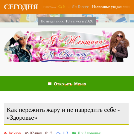
СЕГОДНЯ
0
Я и Бизнес.
латы в августе - «Бизнес»...
Налоговые уведомления и нал
Понедельник, 10 августа 2026
Открыть Меню
Как пережить жару и не навредить себе -
«Здоровье»
Jackson
02-июл, 10:15
113
Я и Здоровье.