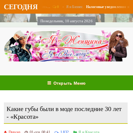
СЕГОДНЯ
0
Я и Бизнес.
 в августе - «Бизнес»...
Налоговые уведомления и налогов
Понедельник, 10 августа 2026
Открыть Меню
Какие губы были в моде последние 30 лет
- «Красота»
Duncan
01-сен, 08:41
1 832
Я и Красота.