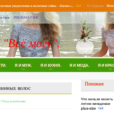
0
Я и Здоровье.
ые уведомления и налоговая тайна - «Бизнес»...
Почему во
я связь
РЕКЛАМА У НАС
 "Всё могу".
ЕТИ.
Я И МУЖ.
Я И КУХНЯ.
Я И МОДА.
Я И КРА
Похожие
линных волос
Что нельзя носить
/
Уход за волосами.
летом женщинам
plus-size
0