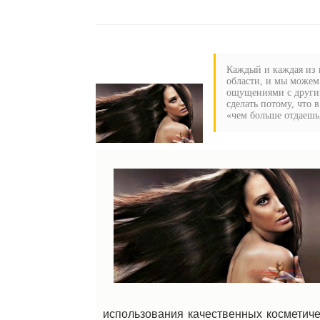
Каждый и каждая из н
области, и мы можем
ощущениями с другим
сделать потому, что 
«чем больше отдаешь,
использования качественных косметиче