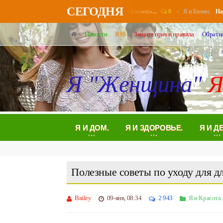
СЕГОДНЯ
0
Я и Бизнес.
Пенсионерам повысят выплаты в августе - «Бизнес»...
Налогов
Новости
RSS
Защита прав и правила
Обратна
Я "Женщина"
Я
Я И ДОМ.
Я И ЗДОРОВЬЕ.
Я И Д
Полезные советы по уходу для д
Bailey
09-янв, 08:34
2 943
Я и Красота.