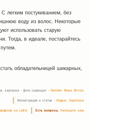
 С легким постукиванием, без
лишнюю воду из волос. Некоторые
дуют использовать старую
ни. Тогда, в идеале, постарайтесь
путем.
 стать обладательницей шикарных,
ьи, картинки - фото скриншот -
Rambler News Service.
Иллюстрация к статье -
Яндекс. Картинки.
ведения на сайте.
Есть вопросы.
Напишите нам.