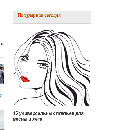
Популярное сегодня
 и
0
15 универсальных платьев для
весны и лета