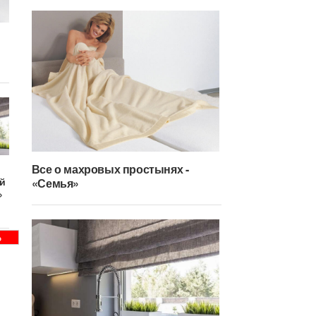
Все о махровых простынях -
ой
«Семья»
»
Ь