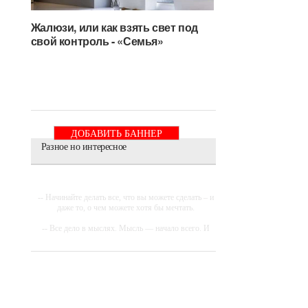
Жалюзи, или как взять свет под
свой контроль - «Семья»
ДОБАВИТЬ БАННЕР
Разное но интересное
-- Начинайте делать все, что вы можете сделать – и
даже то, о чем можете хотя бы мечтать.
-- Все дело в мыслях. Мысль — начало всего. И
мыслями можно управлять. И поэтому главное
дело совершенствования: работать над мыслями.
-- Идите уверенно по направлению к мечте.
Живите той жизнью, которую вы сами себе
придумали.