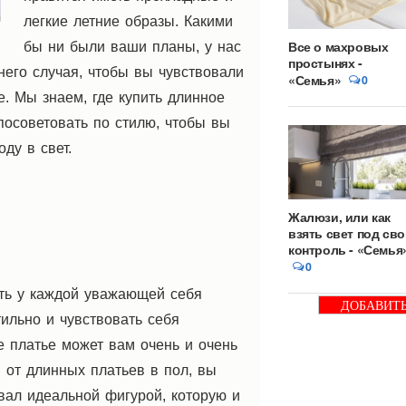
легкие летние образы. Какими
Все о махровых
бы ни были ваши планы, у нас
простынях -
него случая, чтобы вы чувствовали
«Семья»
0
. Мы знаем, где купить длинное
 посоветовать по стилю, чтобы вы
ду в свет.
Жалюзи, или как
м
взять свет под св
контроль - «Семья
0
ыть у каждой уважающей себя
ДОБАВИТ
ильно и чувствовать себя
БАННЕР
е платье может вам очень и очень
и от длинных платьев в пол, вы
вал идеальной фигурой, которую и