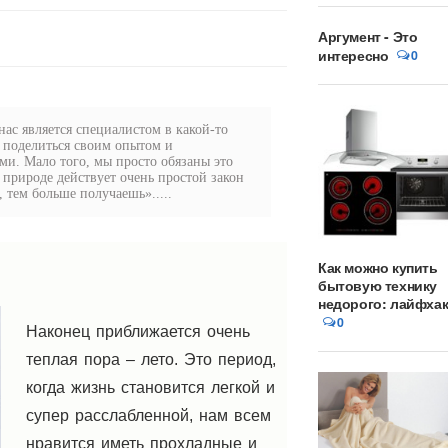
Аргумент - Это
интересно
0
ас является специалистом в какой-то
 поделиться своим опытом и
и. Мало того, мы просто обязаны это
в природе действует очень простой закон
 тем больше получаешь».....
Как можно купить
бытовую технику
недорого: лайфха
0
Наконец приближается очень
теплая пора – лето. Это период,
когда жизнь становится легкой и
супер расслабленной, нам всем
нравится иметь прохладные и