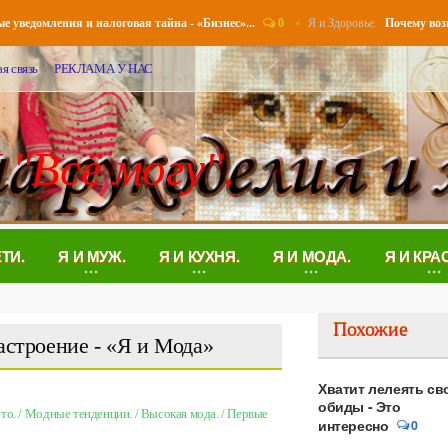
0
Я и Здоровье.
домления и налоговая тайна - «Бизнес»...
Почему возникае
я связь
РЕКЛАМА У НАС
 "Всё могу".
ЕТИ.
Я И МУЖ.
Я И КУХНЯ.
Я И МОДА.
Я И КРА
Похожие
астроение - «Я и Мода»
Хватит лелеять св
обиды - Это
то.
/
Модные тенденции.
/
Высокая мода.
/
Первые
интересно
0