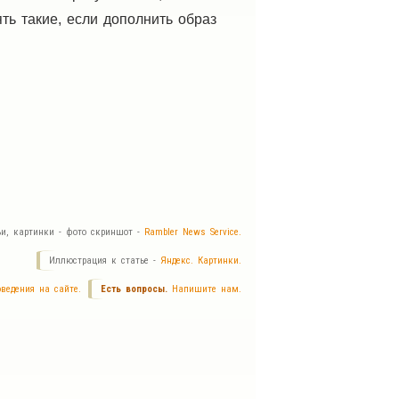
ять такие, если дополнить образ
ьи, картинки - фото скриншот -
Rambler News Service.
Иллюстрация к статье -
Яндекс. Картинки.
ведения на сайте.
Есть вопросы.
Напишите нам.