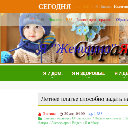
СЕГОДНЯ
0
Я и Бизнес.
нерам повысят выплаты в августе - «Бизнес»...
Налоговые уве
Новости
RSS
Защита прав и правила
Обратна
Я "Женщина"
Я
Я И ДОМ.
Я И ЗДОРОВЬЕ.
Я И Д
Летнее платье способно задать н
Эвелина
30-апр, 04:00
1 338
Бытовая техника.
/
Образ жизни.
/
Полезные советы.
/
Ле
блюда.
/
Аксессуары
/
Видео.
/
Я и Мода.