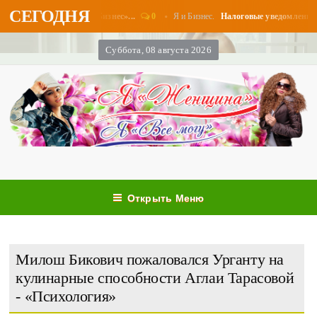
СЕГОДНЯ
0
Я и Бизнес.
латы в августе - «Бизнес»...
Налоговые уведомления и нал
Суббота, 08 августа 2026
Открыть Меню
Милош Бикович пожаловался Урганту на
кулинарные способности Аглаи Тарасовой
- «Психология»