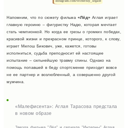
instagram.com/vecherniy_urgant
Напомним, что по сюжету фильма
«Лёд»
Аглая играет
главную героиню – фигуристку Надю, которая мечтает
стать чемпионкой. Но когда ее грезы о громких победах,
красивой жизни и прекрасном принце, которого, к слову,
играет Милош Бикович, уже, кажется, готовы
исполниться, судьба преподносит ей настоящее
испытание – сильнейшую травму спины. Однако на
помощь попавшей в беду спортсменке приходит вовсе
не ее партнер и возлюбленный, а совершенно другой
мужчина.
«Малефисента»: Аглая Тарасова предстала
в новом образе
Звезда фильма "Лёд" и сериала "Интерны" Аглая