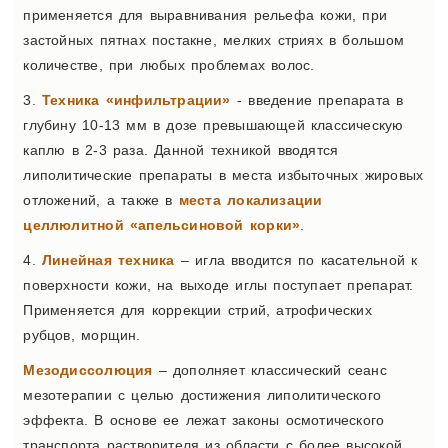
применяется для выравнивания рельефа кожи, при
застойных пятнах постакне, мелких стриях в большом
количестве, при любых проблемах волос.
3.
Техника «инфильтрации»
- введение препарата в
глубину 10-13 мм в дозе превышающей классическую
каплю в 2-3 раза. Данной техникой вводятся
липолитические препараты в места избыточных жировых
отложений, а также в
места локализации
целлюлитной «апельсиновой корки»
.
4.
Линейная техника
– игла вводится по касательной к
поверхности кожи, на выходе иглы поступает препарат.
Применяется для коррекции стрий, атрофических
рубцов, морщин.
Мезодиссолюция
– дополняет классический сеанс
мезотерапии с целью достижения липолитического
эффекта. В основе ее лежат законы осмотического
транспорта растворителя из области с более высокой