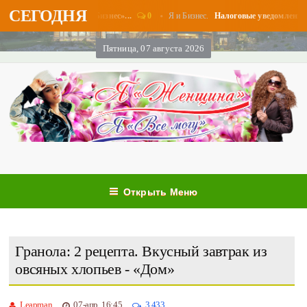
СЕГОДНЯ
0
Я и Бизнес.
платы в августе - «Бизнес»...
Налоговые уведомления и на
Пятница, 07 августа 2026
Открыть Меню
Гранола: 2 рецепта. Вкусный завтрак из
овсяных хлопьев - «Дом»
Leapman
07-апр, 16:45
3 433