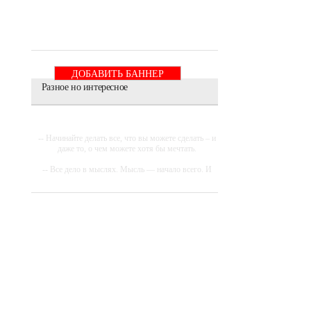
ДОБАВИТЬ БАННЕР
Разное но интересное
-- Начинайте делать все, что вы можете сделать – и
даже то, о чем можете хотя бы мечтать.
-- Все дело в мыслях. Мысль — начало всего. И
мыслями можно управлять. И поэтому главное
дело совершенствования: работать над мыслями.
-- Идите уверенно по направлению к мечте.
Живите той жизнью, которую вы сами себе
придумали.
-- Самое большое богатство — это ум. Самая
большая нищета — глупость. Из всех страхов
самый пугающий — самолюбование.
-- Лучшее, что можно сделать с хорошим советом,
это пропустить его мимо ушей. Он никогда не