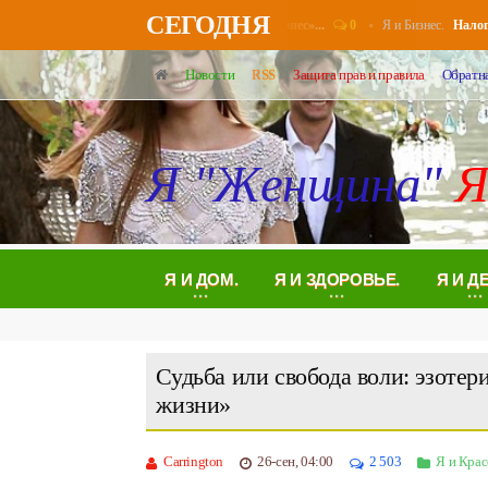
СЕГОДНЯ
0
Я и Бизнес.
сионерам повысят выплаты в августе - «Бизнес»...
Налоговые 
Новости
RSS
Защита прав и правила
Обратна
Я "Женщина"
Я
Я И ДОМ.
Я И ЗДОРОВЬЕ.
Я И Д
Судьба или свобода воли: эзотер
жизни»
Carrington
26-сен, 04:00
2 503
Я и Крас