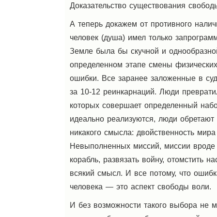
Доказательство существования свобод
А теперь докажем от противного нали
человек (душа) имел только запрограм
Земле была бы скучной и однообразной
определенном этапе смены физических
ошибки. Все заранее заложенные в су
за 10-12 реинкарнаций. Люди преврати
которых совершает определенный набо
идеально реализуются, люди обретают 
никакого смысла: двойственность мира
Невыполненных миссий, миссии вроде 
корабль, развязать войну, отомстить н
всякий смысл. И все потому, что ошиб
человека — это аспект свободы воли.
И без возможности такого выбора не м