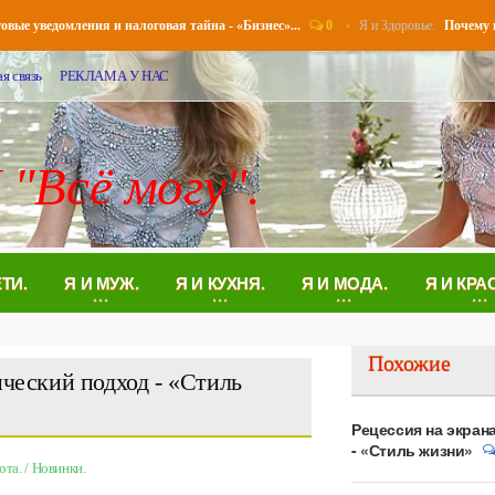
0
Я и Здоровье.
уведомления и налоговая тайна - «Бизнес»...
Почему возни
я связь
РЕКЛАМА У НАС
 "Всё могу".
ЕТИ.
Я И МУЖ.
Я И КУХНЯ.
Я И МОДА.
Я И КРА
Похожие
ический подход - «Стиль
Рецессия на экран
- «Стиль жизни»
ота.
/
Новинки.