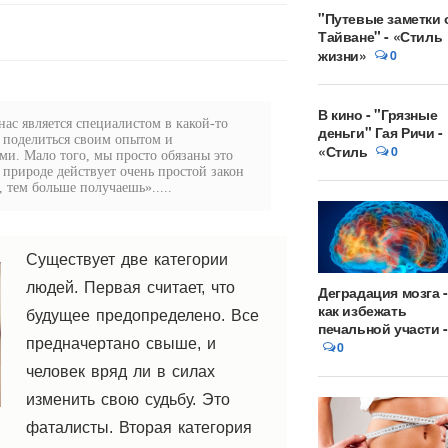
"Путевые заметки 
Тайване" - «Стиль
жизни»
0
В кино - "Грязные
ас является специалистом в какой-то
деньги" Гая Ричи -
 поделиться своим опытом и
«Стиль
0
и. Мало того, мы просто обязаны это
в природе действует очень простой закон
 тем больше получаешь».....
Существует две категории
людей. Первая считает, что
Деградация мозга -
как избежать
будущее предопределено. Все
печальной участи -
предначертано свыше, и
0
человек вряд ли в силах
изменить свою судьбу. Это
фаталисты. Вторая категория