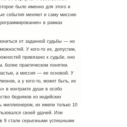
оторое было именно для этого и
ные события меняют и саму миссию
программирование» в рамках
лониться от заданной судьбы — но
можностей. У кого-то их, допустим,
ожностей привязано к судьбе, оно
м, более практическом понятии.
астью, а миссия — ее основой. У
ионов, а у кого-то, может быть, их
ы» в контракте души в особо
ство бедняков из индийских
ь миллионером, их имели только 10
льзовался своей удачей. Или
хов 9 стали серьезными успешными