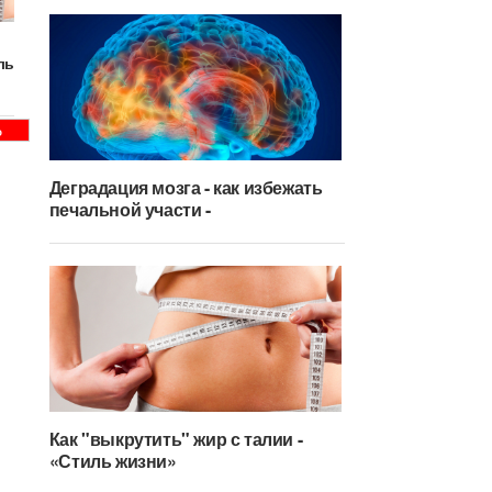
ль
Ь
Деградация мозга - как избежать
печальной участи -
Как "выкрутить" жир с талии -
«Стиль жизни»