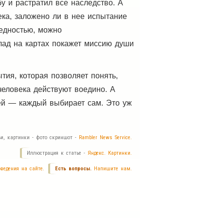
у и растратил все наследство. А
ека, заложено ли в нее испытание
бедностью, можно
клад на картах покажет миссию души
тия, которая позволяет понять,
человека действуют воедино. А
 ей — каждый выбирает сам. Это уж
ьи, картинки - фото скриншот -
Rambler News Service.
Иллюстрация к статье -
Яндекс. Картинки.
ведения на сайте.
Есть вопросы.
Напишите нам.