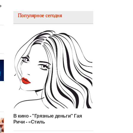
о
Популярное сегодня
В кино - "Грязные деньги" Гая
Ричи - «Стиль