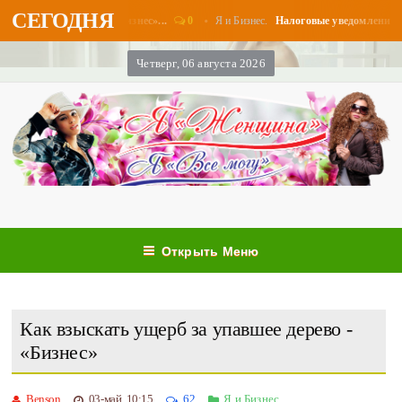
СЕГОДНЯ
0
Я и Бизнес.
платы в августе - «Бизнес»...
Налоговые уведомления и нал
Четверг, 06 августа 2026
Открыть Меню
Как взыскать ущерб за упавшее дерево -
«Бизнес»
Benson
03-май, 10:15
62
Я и Бизнес.