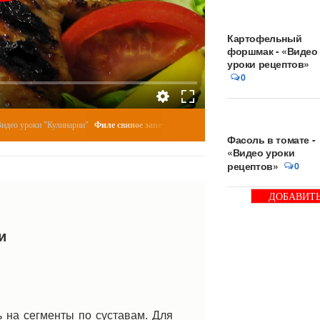
Картофельный
форшмак - «Видео
уроки рецептов»
0
о уроки "Кулинарии"
Филе свиное запеченное в рукаве со специями - «Видео уроки..
Фасоль в томате -
«Видео уроки
рецептов»
0
ДОБАВИТ
БАННЕР
и
 на сегменты по суставам. Для