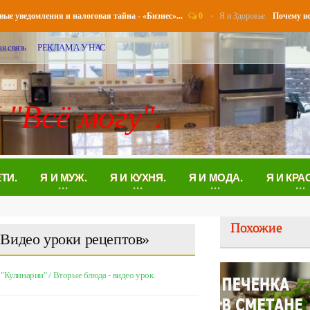
0
Я и Здоровье.
ведомления и налоговая тайна - «Бизнес»...
Почему возник
я связь
РЕКЛАМА У НАС
 "Всё могу".
ЕТИ.
Я И МУЖ.
Я И КУХНЯ.
Я И МОДА.
Я И КРА
Похожие
«Видео уроки рецептов»
 "Кулинарии"
/
Вторые блюда - видео урок.