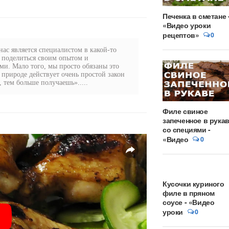
Печенка в сметане 
«Видео уроки
рецептов»
0
ас является специалистом в какой-то
 поделиться своим опытом и
и. Мало того, мы просто обязаны это
в природе действует очень простой закон
 тем больше получаешь».....
Филе свиное
запеченное в рука
со специями -
«Видео
0
Кусочки куриного
филе в пряном
соусе - «Видео
уроки
0