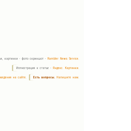
ьи, картинки - фото скриншот -
Rambler News Service.
Иллюстрация к статье -
Яндекс. Картинки.
ведения на сайте.
Есть вопросы.
Напишите нам.