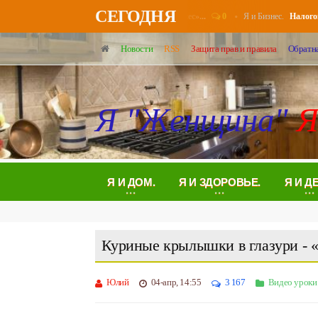
СЕГОДНЯ
0
Я и Бизнес.
онерам повысят выплаты в августе - «Бизнес»...
Налоговые у
Новости
RSS
Защита прав и правила
Обратна
Я "Женщина"
Я
Я И ДОМ.
Я И ЗДОРОВЬЕ.
Я И Д
Куриные крылышки в глазури - 
Юлий
04-апр, 14:55
3 167
Видео уроки