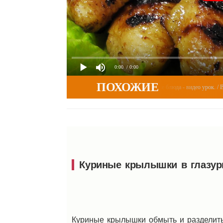
0:00
/ 0:00
ПОХОЖИЕ
0
Вторые блюда - видео урок. / Виде
а в сметане - «Видео уроки рецептов»...
Куриные крылышки в глазур
Куриные крылышки обмыть и разделить