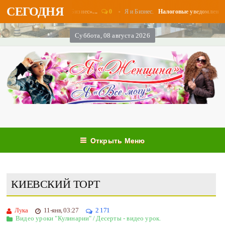
СЕГОДНЯ
0
Я и Бизнес.
платы в августе - «Бизнес»...
Налоговые уведомления и на
Суббота, 08 августа 2026
Открыть Меню
КИЕВСКИЙ ТОРТ
Лука
11-янв, 03:27
2 171
Видео уроки "Кулинарии"
/
Десерты - видео урок.