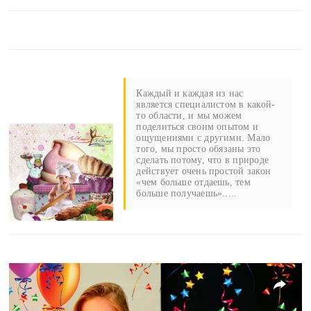
Каждый и каждая из нас
является специалистом в какой-
то области, и мы можем
поделиться своим опытом и
ощущениями с другими. Мало
того, мы просто обязаны это
сделать потому, что в природе
действует очень простой закон
«чем больше отдаешь, тем
больше получаешь».....