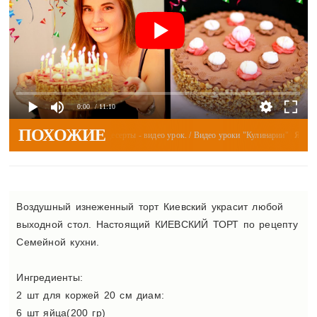
0:00
/ 11:10
ПОХОЖИЕ
0
Десерты - видео урок. / Видео уроки "Кулинарии"
 рецептов»...
Яблочный 
Воздушный изнеженный торт Киевский украсит любой
выходной стол. Настоящий КИЕВСКИЙ ТОРТ по рецепту
Семейной кухни.
Ингредиенты:
2 шт для коржей 20 см диам:
6 шт яйца(200 гр)