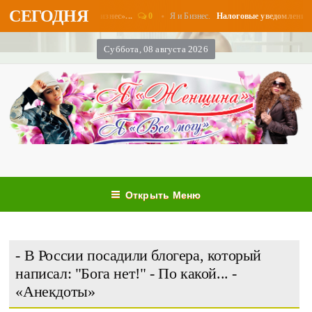
СЕГОДНЯ
0
Я и Бизнес.
платы в августе - «Бизнес»...
Налоговые уведомления и нал
Суббота, 08 августа 2026
Открыть Меню
- В России посадили блогера, который
написал: "Бога нет!" - По какой... -
«Анекдоты»